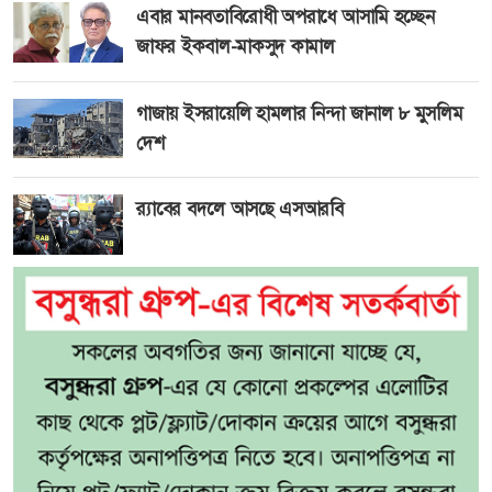
এবার মানবতাবিরোধী অপরাধে আসামি হচ্ছেন
জাফর ইকবাল-মাকসুদ কামাল
গাজায় ইসরায়েলি হামলার নিন্দা জানাল ৮ মুসলিম
দেশ
র‍্যাবের বদলে আসছে এসআরবি