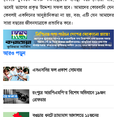
তবেই ত্যাগের প্রকৃত উদ্দেশ্য সফল হবে। আমাদের কোরবানি যেন
কেবলই একদিনের আনুষ্ঠানিকতা না হয়, বরং এটি যেন আমাদের
সারা বছরের জীবনযাত্রাকে প্রভাবিত করে।
আরও পড়ুন
এসএসসির ফল প্রকাশ সোমবার
রংপুরে আরপিএমপি’র বিশেষ অভিযানে ১৯জন
গ্রেফতার
বগুড়ার ধুনটে ভ্রাম্যমাণ আদালতে ১২জনের