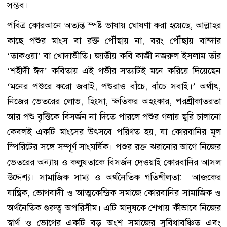
সম্ভব।
পবিত্র কোরআনে অত্যন্ত স্পষ্ট ভাষায় ঘোষণা করা হয়েছে, আল্লাহর
কাছে পশুর মাংস বা রক্ত পৌঁছায় না, বরং পৌঁছায় বান্দার
‘তাকওয়া’ বা খোদাভীতি। জাতীয় কবি কাজী নজরুল ইসলাম তাঁর
‘শহীদী ঈদ’ কবিতায় এই গভীর সত্যটিই মনে করিয়ে দিয়েছেন
‘মনের পশুরে করো জবাই, পশুরাও বাঁচে, বাঁচে সবাই।’ অর্থাৎ,
নিজের ভেতরের লোভ, হিংসা, ক্ষতিকর অহংকার, পরশ্রীকাতরতা
আর পশু বৃত্তিকে বিসর্জন না দিতে পারলে পশুর গলায় ছুরি চালানো
কেবলই একটি মাংসের উৎসবে পরিণত হয়, যা কোরবানির মূল
স্পিরিটের সঙ্গে সম্পূর্ণ সাংঘর্ষিক। পশুর রক্ত ঝরানোর আগে নিজের
ভেতরের অন্যায় ও কলুষতাকে বিসর্জন দেওয়াই কোরবানির আসল
উদ্দেশ্য। সামাজিক সাম্য ও অর্থনৈতিক গতিশীলতা: আজকের
যান্ত্রিক, ভোগবাদী ও আত্মকেন্দ্রিক সমাজে কোরবানির সামাজিক ও
অর্থনৈতিক গুরুত্ব অপরিসীম। এটি মানুষকে শেখায় কীভাবে নিজের
স্বার্থ ও ভোগের একটি বড় অংশ সমাজের সুবিধাবঞ্চিত এবং