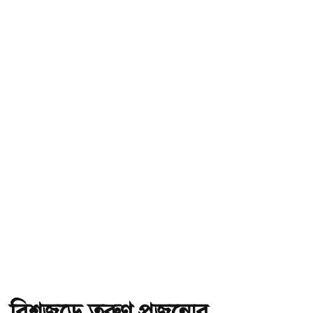
বিশ্বজুড়ে তরুণ প্রজন্মের