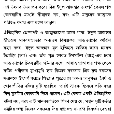
এই উৎসব উদযাপন করে। কিন্তু ঈদুল আজহার তাৎপর্য কেবল পশু
কোরবানির মধ্যেই সীমাবদ্ধ নয়; বরং এটি মানুষের আত্মাকে
পরিশুদ্ধ করার এক মহান আহ্বান।
ঐতিহাসিক প্রেক্ষাপট ও আত্মত্যাগের অমর গাথা: ঈদুল আজহার
ইতিহাস মানবসভ্যতার অন্যতম বিস্ময়কর আত্মত্যাগের কাহিনি
বহন করে। ঈদুল আজহার মূল ইতিহাস জড়িয়ে আছে হযরত
ইব্রাহিম (আঃ) এবং তাঁর পুত্র হযরত ইসমাইল (আঃ)-এর চরম
আত্মত্যাগের চিরস্মরণীয় ঘটনার সঙ্গে। আল্লাহ তাআলার পক্ষ থেকে
কঠিন পরীক্ষার মুখোমুখি হয়ে নিজের সবচেয়ে প্রিয় বৃদ্ধ বয়সের
সন্তানকে উৎসর্গ করতে পিতা ও পুত্রের যে অনন্য আনুগত্য, ধৈর্য ও
খোদাভীতির নজির সৃষ্টি হয়েছিল, তারই স্মারক হিসেবে প্রতি বছর
বিশ্ব মুসলিম কোরবানি দিয়ে থাকেন। এটি কেবল একটি ঐতিহাসিক
ঘটনা নয়, বরং এটি মানবজাতিকে শিক্ষা দেয় যে, মহান সৃষ্টিকর্তার
সন্তুষ্টির জন্য নিজের সবচেয়ে প্রিয় বস্তুকেও সানন্দে বিসর্জন দেওয়া