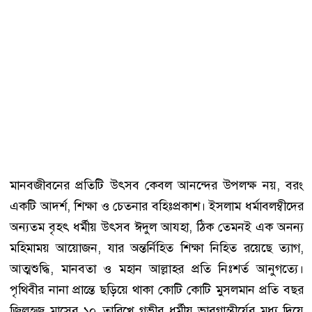
মানবজীবনের প্রতিটি উৎসব কেবল আনন্দের উপলক্ষ নয়, বরং
একটি আদর্শ, শিক্ষা ও চেতনার বহিঃপ্রকাশ। ইসলাম ধর্মাবলম্বীদের
অন্যতম বৃহৎ ধর্মীয় উৎসব ঈদুল আযহা, ঠিক তেমনই এক অনন্য
মহিমাময় আয়োজন, যার অন্তর্নিহিত শিক্ষা নিহিত রয়েছে ত্যাগ,
আত্মশুদ্ধি, মানবতা ও মহান আল্লাহর প্রতি নিঃশর্ত আনুগত্যে।
পৃথিবীর নানা প্রান্তে ছড়িয়ে থাকা কোটি কোটি মুসলমান প্রতি বছর
জিলহজ মাসের ১০ তারিখে গভীর ধর্মীয় ভাবগাম্ভীর্যের মধ্য দিয়ে