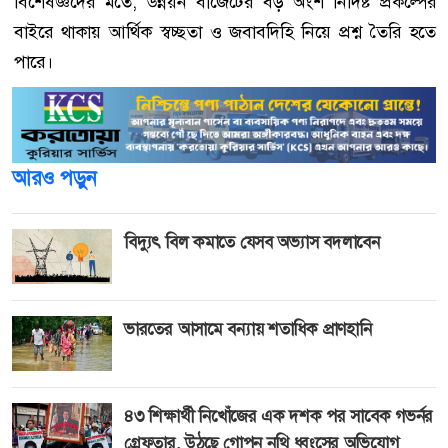
বিশেষজ্ঞদের মতে, উন্নয়ন বাজেটের বড় অংশ নির্দিষ্ট প্রকল্পের
বাইরে থাকায় আর্থিক স্বচ্ছতা ও জবাবদিহি নিয়ে প্রশ্ন তৈরি হতে
পারে।
আরও পড়ুন
বিদ্যুৎ বিল কমাতে যেসব অভ্যাস বদলাবেন
ভারতের আসামে বন্যায় শতাধিক প্রাণহানি
৪৩ শিক্ষার্থী নিখোঁজের এক দশক পর সাবেক গভর্নর
গ্রেফতার, উঠছে গোপন নথি ধ্বংসের অভিযোগ