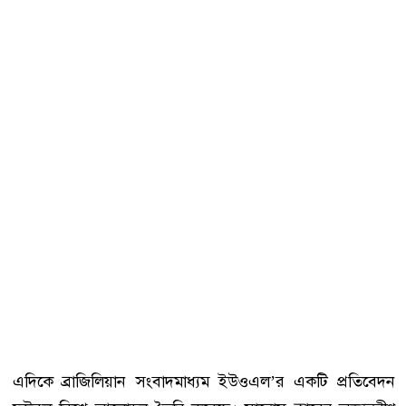
এদিকে ব্রাজিলিয়ান সংবাদমাধ্যম ইউওএল’র একটি প্রতিবেদন