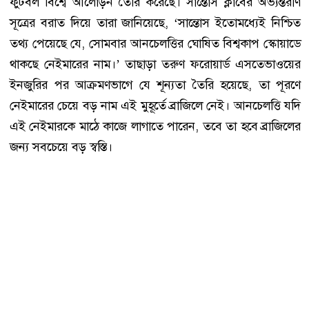
ফুটবল বিশ্বে আলোড়ন তৈরি করেছে। সান্তোস ক্লাবের অভ্যন্তরীণ
সূত্রের বরাত দিয়ে তারা জানিয়েছে, ‘সান্তোস ইতোমধ্যেই নিশ্চিত
তথ্য পেয়েছে যে, সোমবার আনচেলত্তির ঘোষিত বিশ্বকাপ স্কোয়াডে
থাকছে নেইমারের নাম।’ তাছাড়া তরুণ ফরোয়ার্ড এসতেভাওয়ের
ইনজুরির পর আক্রমণভাগে যে শূন্যতা তৈরি হয়েছে, তা পূরণে
নেইমারের চেয়ে বড় নাম এই মুহূর্তে ব্রাজিলে নেই। আনচেলত্তি যদি
এই নেইমারকে মাঠে কাজে লাগাতে পারেন, তবে তা হবে ব্রাজিলের
জন্য সবচেয়ে বড় স্বস্তি।