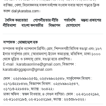
বাণিজ্য, খেলা, বিনোদনসহ সকল সর্বশেষ সংবাদ সবার আগে পড়তে ক্লিক
করুন dailykaratoa.com।
দৈনিক করতোয়া
গোপনীয়তার নীতি
শর্তাবলি
মন্তব্য প্রকাশের
নীতিমালা
বাংলা কনভার্টার
বিজ্ঞাপন
যোগাযোগ
সম্পাদক : মোজাম্মেল হক
সম্পাদক কর্তৃক ন্যাশনাল প্রিন্টিং প্রেস, শিল্পনগরী বিসিক বগুড়া এবং ১৬৭
ইনার সার্কুলার রোড, (আরামবাগ) ইডেন কমপ্লেক্স, মতিঝিল, ঢাকা-১০০০
থেকে মুদ্রিত ও চকযাদু রোড, বগুড়া হতে প্রকাশিত।
E-mail : karatoaonline@gmail.com, বিজ্ঞাপন :
karatoabiggapon@gmail.com
ফোন : ০২৫৮৯৯০২৫৩১, ০২৫৮৯৯০২৫৪৮, সার্কুলেশন বিভাগ :
০১৭১৩২২৮৪৬৬, বিজ্ঞাপন বিভাগ : ০২৫৮৯৯০২৫৪৭,
০১৭১৩-২২৮৪৪৮, ফ্যাক্স : ৬০৪২২।
ঢাকা অফিস : স্বজন টাওয়ার, ৪ সেগুন বাগিচা। ফোন : ০২-৪১০৫২১৯২,
০২-৪১০৫২১৯৩, ০২-৪১০৫২১৯৪, ফ্যাক্স : ২২৩৩৮৮৫২২।