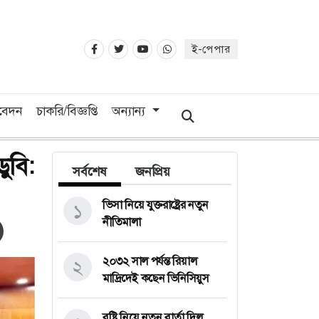
ই-পেপার
িবেদন
চাকরি/বিজ্ঞপ্তি
অন্যান্য
ুবি:
সর্বশেষ
জনপ্রিয়
ভিসা নিয়ে যুক্তরাষ্ট্রের নতুন
১
নীতিমালা
২০৩২ সাল পর্যন্ত রিয়াল
২
মাদ্রিদেই কছেন ভিনিসিয়ুস
বৃষ্টি নিয়ে নতুন বার্তা দিল