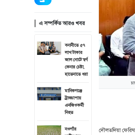
এ সম্পর্কিত আরও খবর
বনানীতে ৫৭
লাখ টাকার
জাল নোটে স্বর্ণ
কেনার চেষ্টা,
হাতেনাতে ধরা
চা
মানিকগঞ্জে
ট্রাকচাপায়
এনজিওকর্মী
নিহত
নওগাঁর
দৌলতদিয়া ফেরিঘাট