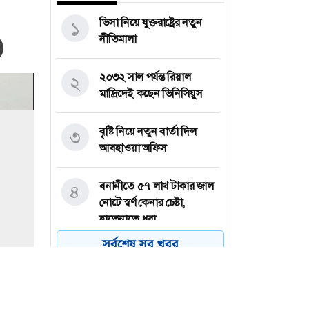
ভিসা নিয়ে যুক্তরাষ্ট্রের নতুন
১
নীতিমালা
২০৩২ সাল পর্যন্ত রিয়াল
২
মাদ্রিদেই কছেন ভিনিসিয়ুস
বৃষ্টি নিয়ে নতুন বার্তা দিল
৩
আবহাওয়া অফিস
বনানীতে ৫৭ লাখ টাকার জাল
৪
নোটে স্বর্ণ কেনার চেষ্টা,
হাতেনাতে ধরা
সর্বশেষ সব খবর
চলতি মাসেই ঘোষণা হতে পারে
৫
ছাত্রদলের নতুন কমিটি,
আলোচনার কেন্দ্রে যাঁরা