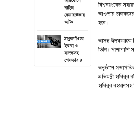
অভিযোগে
বিশ্বব্যাংকের সহা
বাড়ির
আওতায় চালকদের প্রশ
কেয়ারটেকার
হবে।
আটক
ঠাকুরগাঁওয়ে
আসন্ন ঈদযাত্রাকে
ইয়াবা ও
তিনি। পাশাপাশি সড়
মাদকসহ
গ্রেফতার ৪
অনুষ্ঠানে সভাপত
প্রতিমন্ত্রী হাবিব
হাবিবুর রহমানসহ বি