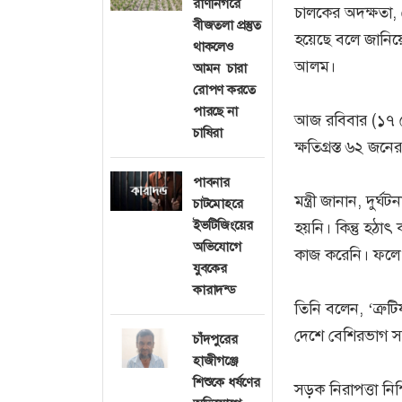
রাণীনগরে
চালকের অদক্ষতা, স্
বীজতলা প্রস্তুত
হয়েছে বলে জানিয়
থাকলেও
আলম।
আমন চারা
রোপণ করতে
পারছে না
আজ রবিবার (১৭ মে
চাষিরা
ক্ষতিগ্রস্ত ৬২ জন
পাবনার
মন্ত্রী জানান, দুর
চাটমোহরে
ইভটিজিংয়ের
হয়নি। কিন্তু হঠাৎ
অভিযোগে
কাজ করেনি। ফলে ন
যুবকের
কারাদন্ড
তিনি বলেন, ‘ত্রুট
দেশে বেশিরভাগ স
চাঁদপুরের
হাজীগঞ্জে
শিশুকে ধর্ষণের
সড়ক নিরাপত্তা নিশ