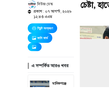
চেষ্টা, হ
নিউজ ডেস্ক
প্রকাশ : ০৭ আগস্ট, ২০২৬
১২:৪৩ এএম
প্রিন্ট সংস্করণ
ফটো কার্ড
এ সম্পর্কিত আরও খবর
মানিকগঞ্জে
ট্রাকচাপায়
এনজিওকর্মী
নিহত