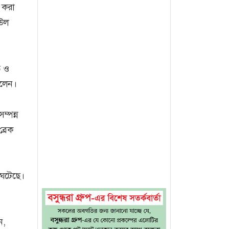
খ করা
িউল
ত ও
বলেন।
ম্পন্ন
্রেক
া ঘটেছে।
ন,