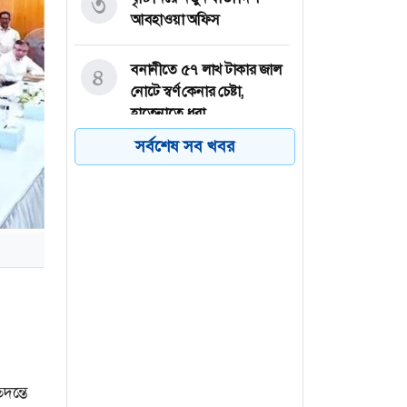
৩
আবহাওয়া অফিস
বনানীতে ৫৭ লাখ টাকার জাল
৪
নোটে স্বর্ণ কেনার চেষ্টা,
হাতেনাতে ধরা
সর্বশেষ সব খবর
চলতি মাসেই ঘোষণা হতে পারে
৫
ছাত্রদলের নতুন কমিটি,
আলোচনার কেন্দ্রে যাঁরা
ছাত্রদলের উদ্যোগে জবিতে
৬
মৌসুমি ফল উৎসবের
আয়োজন
ন্তে