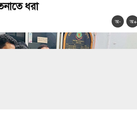
াতেনাতে ধরা
অ-
অ+