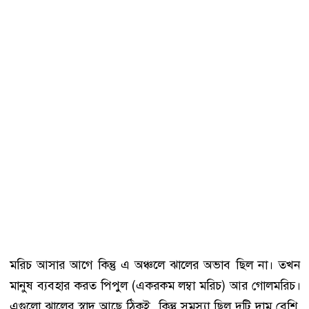
মরিচ আসার আগে কিন্তু এ অঞ্চলে ঝালের অভাব ছিল না। তখন
মানুষ ব্যবহার করত পিপুল (একরকম লম্বা মরিচ) আর গোলমরিচ।
এগুলো ঝালের স্বাদ আছে ঠিকই, কিন্তু সমস্যা ছিল দুটি দাম বেশি,