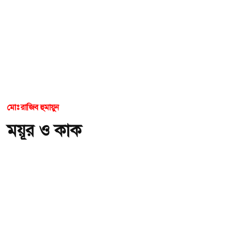
মোঃ রাজিব হুমায়ুন
ময়ূর ও কাক
অ-
অ+