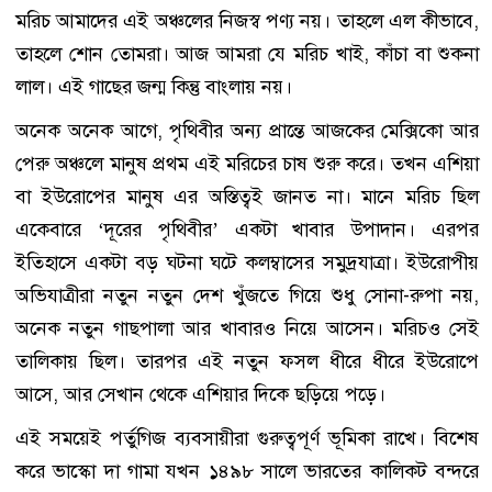
মরিচ আমাদের এই অঞ্চলের নিজস্ব পণ্য নয়। তাহলে এল কীভাবে,
তাহলে শোন তোমরা। আজ আমরা যে মরিচ খাই, কাঁচা বা শুকনা
লাল। এই গাছের জন্ম কিন্তু বাংলায় নয়।
অনেক অনেক আগে, পৃথিবীর অন্য প্রান্তে আজকের মেক্সিকো আর
পেরু অঞ্চলে মানুষ প্রথম এই মরিচের চাষ শুরু করে। তখন এশিয়া
বা ইউরোপের মানুষ এর অস্তিত্বই জানত না। মানে মরিচ ছিল
একেবারে ‘দূরের পৃথিবীর’ একটা খাবার উপাদান। এরপর
ইতিহাসে একটা বড় ঘটনা ঘটে কলম্বাসের সমুদ্রযাত্রা। ইউরোপীয়
অভিযাত্রীরা নতুন নতুন দেশ খুঁজতে গিয়ে শুধু সোনা-রুপা নয়,
অনেক নতুন গাছপালা আর খাবারও নিয়ে আসেন। মরিচও সেই
তালিকায় ছিল। তারপর এই নতুন ফসল ধীরে ধীরে ইউরোপে
আসে, আর সেখান থেকে এশিয়ার দিকে ছড়িয়ে পড়ে।
এই সময়েই পর্তুগিজ ব্যবসায়ীরা গুরুত্বপূর্ণ ভূমিকা রাখে। বিশেষ
করে ভাস্কো দা গামা যখন ১৪৯৮ সালে ভারতের কালিকট বন্দরে