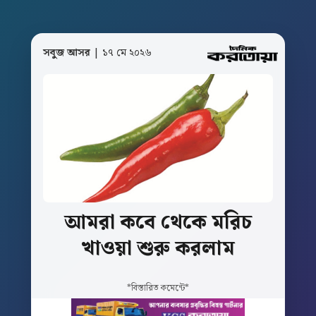
সবুজ আসর
| ১৭ মে ২০২৬
আমরা
কবে
থেকে
মরিচ
খাওয়া
শুরু
করলাম
*বিস্তারিত কমেন্টে*