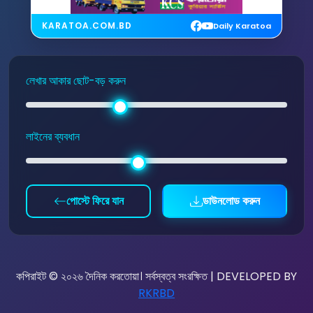
KARATOA.COM.BD
Daily Karatoa
লেখার আকার ছোট-বড় করুন
লাইনের ব্যবধান
পোস্টে ফিরে যান
ডাউনলোড করুন
কপিরাইট © ২০২৬ দৈনিক করতোয়া। সর্বস্বত্ব সংরক্ষিত | DEVELOPED BY
RKRBD