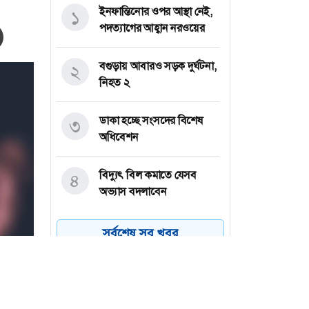
ইনফান্তিনোর ওপর আস্থা নেই,
১
পদত্যাগের আহ্বান নরওয়ের
বগুড়ায় আবারও সড়ক দুর্ঘটনা,
২
নিহত ২
ডাকা হচ্ছে সংসদের বিশেষ
৩
অধিবেশন
বিদ্যুৎ বিল কমাতে যেসব
৪
অভ্যাস বদলাবেন
ভারতের আসামে বন্যায়
৫
সর্বশেষ সব খবর
শতাধিক প্রাণহানি
‘একশো কোটি টাকা গেল
৬
কোথায়?’- জুলাই গণঅভ্যুত্থান