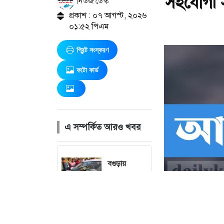
সহযোগী 
নিউজ ডেস্ক
প্রকাশ : ০৭ আগস্ট, ২০২৬
০১:৫২ পিএম
প্রিন্ট সংস্করণ
ফটো কার্ড
এ সম্পর্কিত আরও খবর
বগুড়ায়
আবারও সড়ক
দুর্ঘটনা, নিহত
২