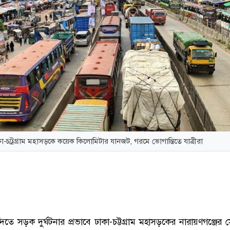
া-চট্রগ্রাম মহাসড়কে কয়েক কিলোমিটার যানজট, গরমে ভোগান্তিতে যাত্রীরা
্দিতে সড়ক দুর্ঘটনার প্রভাবে ঢাকা-চট্টগ্রাম মহাসড়কের নারায়ণগঞ্জের 