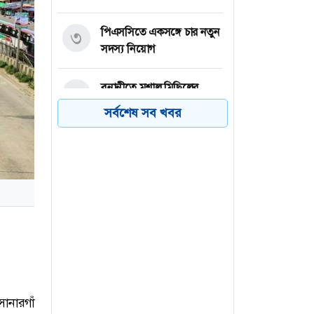
পিএসসিতে একসঙ্গে চার নতুন
৩
সদস্য নিয়োগ
বনানীতে মশাল মিছিলের
৪
প্রস্তুতি, আওয়ামী লীগ-সহযোগী
সর্বশেষ সব খবর
সংগঠনের ৭ জন আটক
নারায়ণগঞ্জে গ্যাস লিকেজের
৫
বিস্ফোরণে একই পরিবারের ৩
জন দগ্ধ
বিএনপি নেতাকে লক্ষ্য করে
৬
গুলি, বুকে বিদ্ধ সহযোগী
সোনারগাঁ