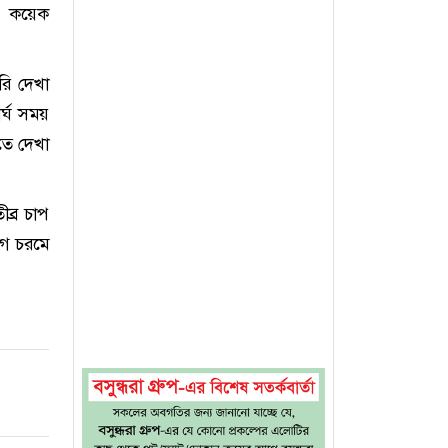
র কয়েক
রি দেখা
র্ঘ সময়
িতে দেখা
ব্র চাপ
োগ চরমে