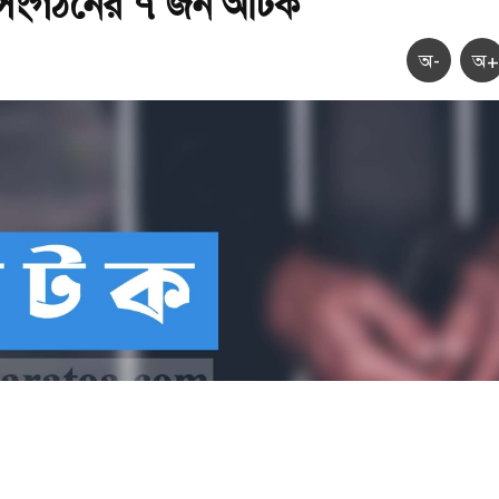
সংগঠনের ৭ জন আটক
অ-
অ+