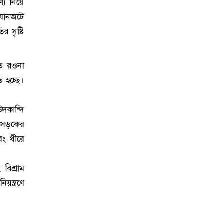
্য নিয়ে
 যানজটে
 সৃষ্টি
তে রওনা
 হচ্ছে।
দকান্দি
হাসড়কের
বং ধীরে
িশ্রাম
ন্ত্রণে