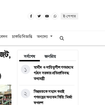
ই-পেপার
িবেদন
চাকরি/বিজ্ঞপ্তি
অন্যান্য
নজট,
সর্বশেষ
জনপ্রিয়
স্বাধীন ও দায়িত্বশীল গণমাধ্যম
১
গঠনে সরকার প্রতিশ্রুতিবদ্ধ:
তথ্যমন্ত্রী
ভিন্নমতকে সম্মান করাই
২
গণতন্ত্রের অন্যতম ভিত্তি: মির্জা
ফখরুল