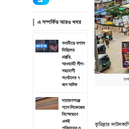
এ সম্পর্কিত আরও খবর
বনানীতে মশাল
মিছিলের
প্রস্তুতি,
আওয়ামী লীগ-
সহযোগী
সংগঠনের ৭
ঢাক
জন আটক
নারায়ণগঞ্জে
গ্যাস লিকেজের
বিস্ফোরণে
একই
কুমিল্লার দাউদকান
পরিবারের ৩