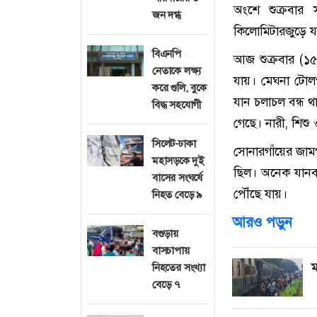
অংশে শুক্রবার
জন দগ্ধ
কিলোমিটারজুড়ে য
বিএনপি
আজ শুক্রবার (১৫
নেতাকে লক্ষ্য
যায়। মেঘনা টোলপ
করে গুলি, বুকে
যান চলাচল বন্ধ থা
বিদ্ধ সহযোগী
গেছে। নারী, শিশু 
সিলেট-ঢাকা
সোনারগাঁয়ের জাম
মহাসড়কে দুই
ছিল। অনেক যানবা
বাসের সংঘর্ষে
পৌঁছে যায়।
নিহত বেড়ে ৯
আরও পড়ুন
বগুড়ায়
বাসচাপায়
ম
নিহতের সংখ্যা
বেড়ে ৭