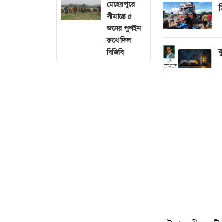
মেহেরপুরে
স
সীমান্তে ৫
জনের পুশইন
রুখে দিল
ক
বিজিবি