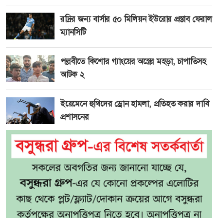
রদ্রির জন্য বার্সার ৫০ মিলিয়ন ইউরোর প্রস্তাব ফেরাল
ম্যানসিটি
পল্লবীতে কিশোর গ্যাংয়ের অস্ত্রের মহড়া, চাপাতিসহ
আটক ২
ইয়েমেনে হুথিদের ড্রোন হামলা, প্রতিহত করার দাবি
প্রশাসনের