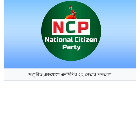
সংগৃহীত,একযোগে এনসিপির ২২ নেতার পদত্যাগ