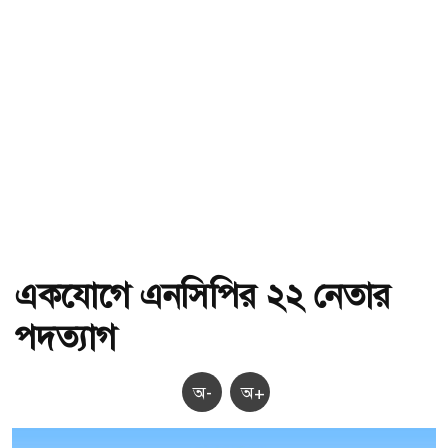
একযোগে এনসিপির ২২ নেতার
পদত্যাগ
অ-
অ+