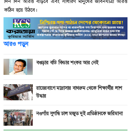
দিন দিন আরও বাড়বে এবং সাধারণ মানুষের জীবনযাত্রা আরও
কঠিন হয়ে উঠবে।
আরও পড়ুন
বগুড়ার বডি বিল্ডার শংকর আর নেই
রায়েরবাগে মাদ্রাসার বাথরুম থেকে ‍শিক্ষার্থীর লাশ
উদ্ধার
নওগাঁয় সুগন্ধি চাল মজুত দুই প্রতিষ্ঠানকে জরিমানা