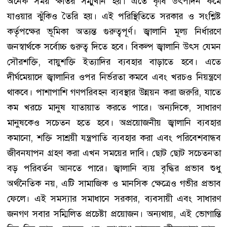
অনেক সময় ক্ষতির সম্মুখীন হয়। এতে কৃষি উৎপাদন কমে
যাওয়ার ঝুঁকিও তৈরি হয়। এই পরিস্থিতিতে সরকার ও সংশ্লিষ্ট
কর্তৃপক্ষের ভূমিকা অত্যন্ত গুরুত্বপূর্ণ। জ্বালানি মূল্য নির্ধারণে
জনস্বার্থকে সর্বোচ্চ গুরুত্ব দিতে হবে। বিকল্প জ্বালানি উৎস যেমন
সৌরশক্তি, বায়ুশক্তি ইত্যাদির ব্যবহার বাড়াতে হবে। এতে
দীর্ঘমেয়াদে জ্বালানির ওপর নির্ভরতা কমবে এবং খরচও নিয়ন্ত্রণে
থাকবে। পাশাপাশি গণপরিবহন ব্যবস্থার উন্নয়ন করা জরুরি, যাতে
কম খরচে মানুষ যাতায়াত করতে পারে। অন্যদিকে, সাধারণ
মানুষকেও সচেতন হতে হবে। অপ্রয়োজনীয় জ্বালানি ব্যবহার
কমানো, শক্তি সাশ্রয়ী যন্ত্রপাতি ব্যবহার করা এবং পরিবেশবান্ধব
জীবনযাপন গ্রহণ করা এখন সময়ের দাবি। ছোট ছোট সচেতনতা
বড় পরিবর্তন আনতে পারে। জ্বালানি ব্যয় বৃদ্ধির প্রভাব শুধু
অর্থনৈতিক নয়, এটি সামাজিক ও মানসিক ক্ষেত্রেও গভীর প্রভাব
ফেলে। এই সমস্যার সমাধানে সরকার, ব্যবসায়ী এবং সাধারণ
জনগণ সবার সম্মিলিত প্রচেষ্টা প্রয়োজন। অন্যথায়, এই ভোগান্তি