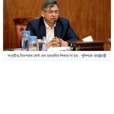
সংগৃহীত,নিরপরাধ কেউ যেন হয়রানির শিকার না হয় : পুলিশকে স্বরাষ্ট্রমন্ত্রী