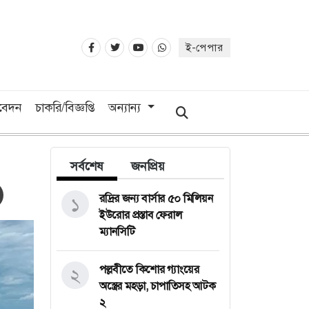
ই-পেপার
িবেদন
চাকরি/বিজ্ঞপ্তি
অন্যান্য
সর্বশেষ
জনপ্রিয়
রদ্রির জন্য বার্সার ৫০ মিলিয়ন
১
ইউরোর প্রস্তাব ফেরাল
ম্যানসিটি
পল্লবীতে কিশোর গ্যাংয়ের
২
অস্ত্রের মহড়া, চাপাতিসহ আটক
২