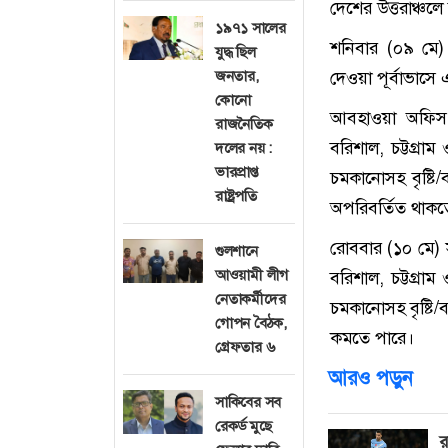
দেশের উত্তরাঞ্চলে
১৯৭১ সালের
শনিবার (০৯ মে)
যুদ্ধ ছিল
জনতার,
দেওয়া পূর্বাভাসে
কোনো
আবহাওয়া অফিস জ
রাজনৈতিক
বরিশাল, চট্টগ্র
দলের নয় :
ভারপ্রাপ্ত
চমকানোসহ বৃষ্টি/
রাষ্ট্রপতি
অপরিবর্তিত থাকত
রোববার (১০ মে) স
গুলশানে
আওয়ামী লীগ
বরিশাল, চট্টগ্র
নেতাকর্মীদের
চমকানোসহ বৃষ্টি/ব
গোপন বৈঠক,
কমতে পারে।
গ্রেফতার ৬
আরও পড়ুন
সাকিবের সব
রেকর্ড মুছে
র