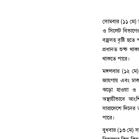
সোমবার (১১ মে) সন
ও সিলেট বিভাগের
বজ্রসহ বৃষ্টি হ
প্রধানত শুষ্ক থা
থাকতে পারে।
মঙ্গলবার (১২ মে)
জায়গায় এবং ঢাকা
ঝড়ো হাওয়া ও বিদ
অস্থায়ীভাবে আং
সারাদেশে দিনের ত
পারে।
বুধবার (১৩ মে) স