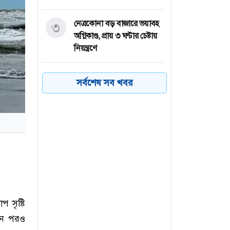
নেত্রকোনা বড় বাজারে ভয়াবহ
৩
অগ্নিকাণ্ড, প্রায় ৩ ঘণ্টার চেষ্টায়
নিয়ন্ত্রণে
কয়েক ডজন
৪
সর্বশেষ সব খবর
অভিবাসনপ্রত্যাশীকে উদ্ধার
গ্রিসের, বেশিরভাগ বাংলাদেশি
জুলাই গণঅভ্যুত্থানের কৃতিত্ব
৫
জনগণের, কারও একার নয়:
তথ্যমন্ত্রী
ভারত থেকে ২ দশমিক ৩
৬
মেট্রিক টন টিয়ার গ্যাস
 সৃষ্টি
আমদানি
দিন পরও