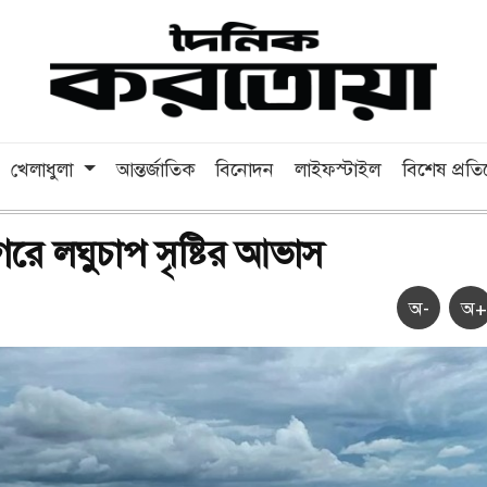
খেলাধুলা
আন্তর্জাতিক
বিনোদন
লাইফস্টাইল
বিশেষ প্রত
গরে লঘুচাপ সৃষ্টির আভাস
অ-
অ+