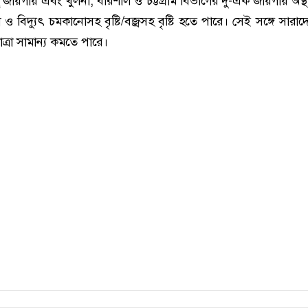
ু জায়গায় এবং খুলনা, বরিশাল ও চট্টগ্রাম বিভাগের দু-এক জায়গায় অস্থ
 বিদ্যুৎ চমকানোসহ বৃষ্টি/বজ্রসহ বৃষ্টি হতে পারে। সেই সঙ্গে সারাদ
্রা সামান্য কমতে পারে।