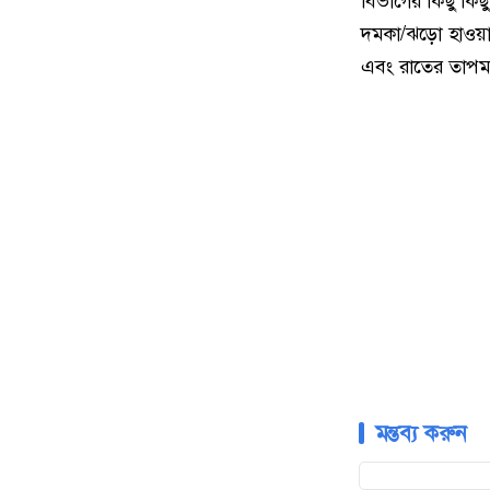
বিভাগের কিছু কিছ
দমকা/ঝড়ো হাওয়া ও
এবং রাতের তাপমাত
মন্তব্য করুন