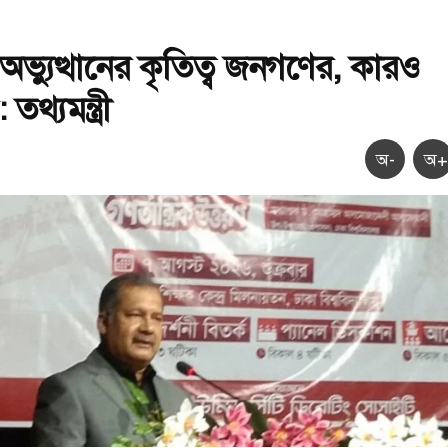
অভ্যুত্থানের কৃতিত্ব জনগণের, কারও
থ্যমন্ত্রী
অ-
অ+