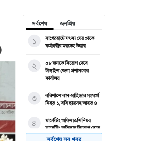
সর্বশেষ
জনপ্রিয়
বাগেরহাটে মৎস্য ঘের থেকে
১
কর্মচারীর মরদেহ উদ্ধার
৫৮ জনকে নিয়োগ দেবে
২
টাঙ্গাইল জেলা প্রশাসকের
কার্যালয়
বরিশালে বাস-মাহিন্দ্রার সংঘর্ষে
৩
নিহত ১, ববি ছাত্রসহ আহত ৪
মার্কেটিং অফিসার/সিনিয়র
৪
মার্কেটিং অফিসার নিয়োগ দেবে
কর্ণফুলী গ্রুপ
সর্বশেষ সব খবর