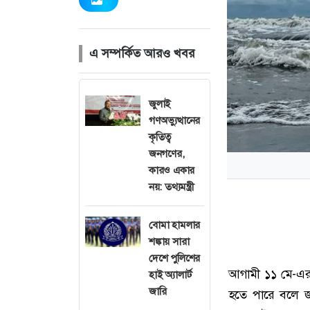
এ সম্পর্কিত আরও খবর
জুলাই
গণঅভ্যুত্থানের
কৃতিত্ব
জনগণের,
কারও একার
নয়: তথ্যমন্ত্রী
বোমা হামলার
শঙ্কায় সারা
দেশে পুলিশের
আগামী ১১ মে-এর 
হাই অ্যালার্ট
জারি
হতে পারে বলে জ