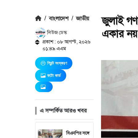
জুলাই গণ
/
বাংলাদেশ
/
জাতীয়
একার নয়: ত
নিউজ ডেস্ক
প্রকাশ : ০৮ আগস্ট, ২০২৬
০১:৪৯ এএম
প্রিন্ট সংস্করণ
ফটো কার্ড
এ সম্পর্কিত আরও খবর
বিএনপির সঙ্গে