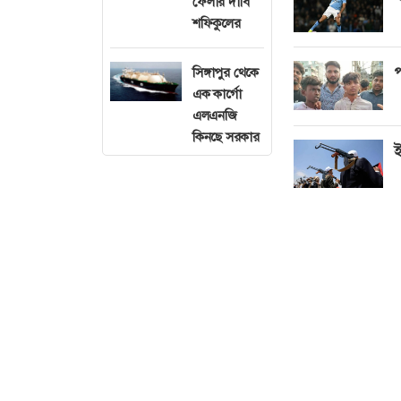
ফেলার দাবি
শফিকুলের
প
সিঙ্গাপুর থেকে
এক কার্গো
এলএনজি
কিনছে সরকার
ই