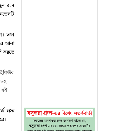
তুন ৪.৭
 মডেলটি
তো। তবে
ারে আনা
রি করতে
 আইকিউব
় ৮২
ে এই
র্জ হতে
ারে।