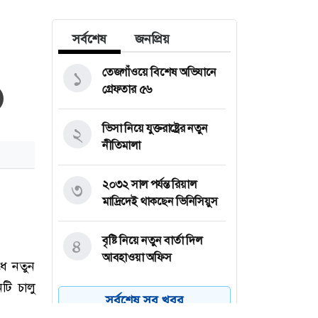
সর্বশেষ
জনপ্রিয়
তেজগাঁওয়ে বিশেষ অভিযানে
১
গ্রেফতার ৫৬
ভিসা নিয়ে যুক্তরাষ্ট্রের নতুন
২
নীতিমালা
২০৩২ সাল পর্যন্ত রিয়াল
৩
মাদ্রিদেই থাকছেন ভিনিসিয়ুস
বৃষ্টি নিয়ে নতুন বার্তা দিল
৪
আবহাওয়া অফিস
বনানীতে ৫৭ লাখ টাকার জাল
৫
সর্বশেষ সব খবর
নোটে স্বর্ণ কেনার চেষ্টা,