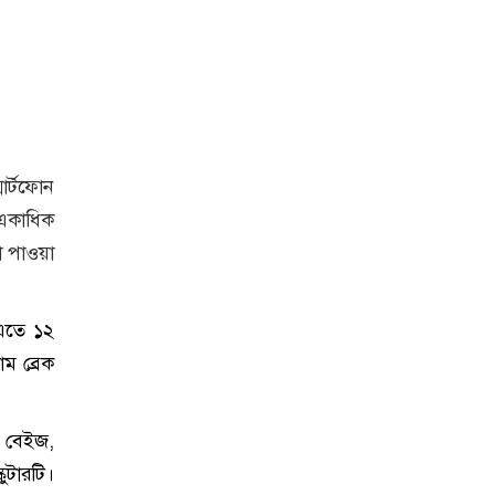
মার্টফোন
 একাধিক
 পাওয়া
 এতে ১২
াম ব্রেক
ল বেইজ,
কুটারটি।