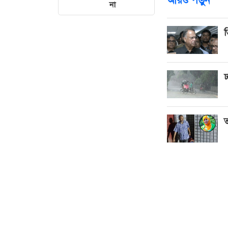
না
ত
ঢ
ত