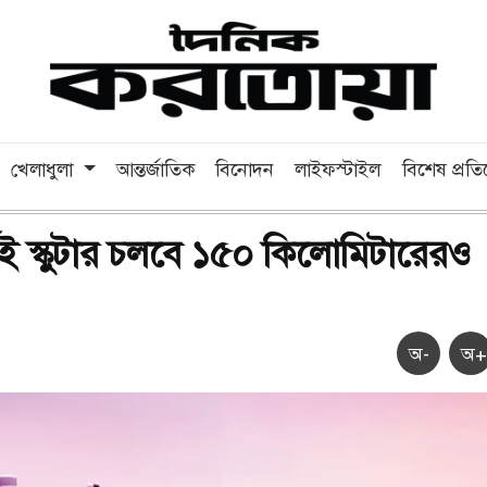
খেলাধুলা
আন্তর্জাতিক
বিনোদন
লাইফস্টাইল
বিশেষ প্রত
েই স্কুটার চলবে ১৫০ কিলোমিটারেরও
অ-
অ+