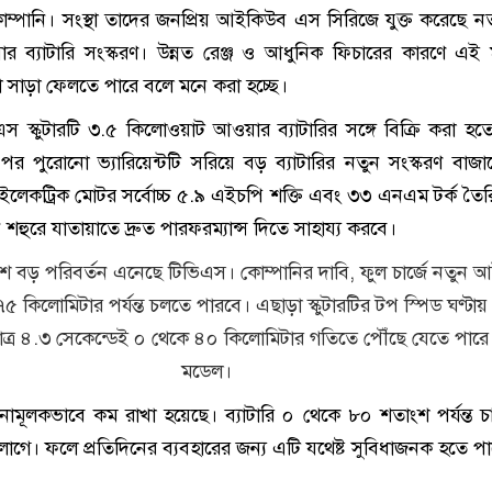
্পানি। সংস্থা তাদের জনপ্রিয় আইকিউব এস সিরিজে যুক্ত করেছে ন
 ব্যাটারি সংস্করণ। উন্নত রেঞ্জ ও আধুনিক ফিচারের কারণে এই
 সাড়া ফেলতে পারে বলে মনে করা হচ্ছে।
স্কুটারটি ৩.৫ কিলোওয়াট আওয়ার ব্যাটারির সঙ্গে বিক্রি করা হ
 পুরোনো ভ্যারিয়েন্টটি সরিয়ে বড় ব্যাটারির নতুন সংস্করণ বাজ
ির ইলেকট্রিক মোটর সর্বোচ্চ ৫.৯ এইচপি শক্তি এবং ৩৩ এনএম টর্ক তৈ
ন শহুরে যাতায়াতে দ্রুত পারফরম্যান্স দিতে সাহায্য করবে।
ও বেশ বড় পরিবর্তন এনেছে টিভিএস। কোম্পানির দাবি, ফুল চার্জে নতুন
৭৫ কিলোমিটার পর্যন্ত চলতে পারবে। এছাড়া স্কুটারটির টপ স্পিড ঘণ্টায
াত্র ৪.৩ সেকেন্ডেই ০ থেকে ৪০ কিলোমিটার গতিতে পৌঁছে যেতে পার
মডেল।
লনামূলকভাবে কম রাখা হয়েছে। ব্যাটারি ০ থেকে ৮০ শতাংশ পর্যন্ত চা
য় লাগে। ফলে প্রতিদিনের ব্যবহারের জন্য এটি যথেষ্ট সুবিধাজনক হতে প