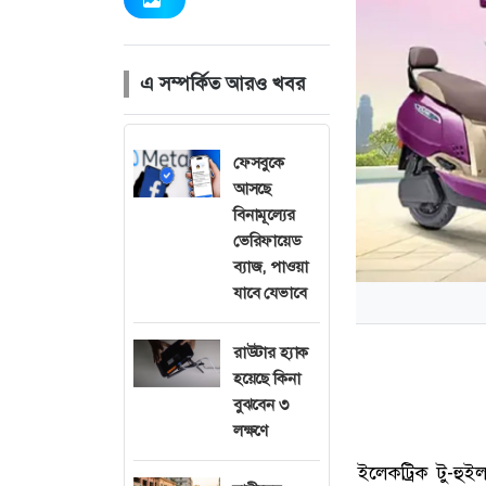
এ সম্পর্কিত আরও খবর
ফেসবুকে
আসছে
বিনামূল্যের
ভেরিফায়েড
ব্যাজ, পাওয়া
যাবে যেভাবে
রাউটার হ্যাক
হয়েছে কিনা
বুঝবেন ৩
লক্ষণে
ইলেকট্রিক টু-হুই