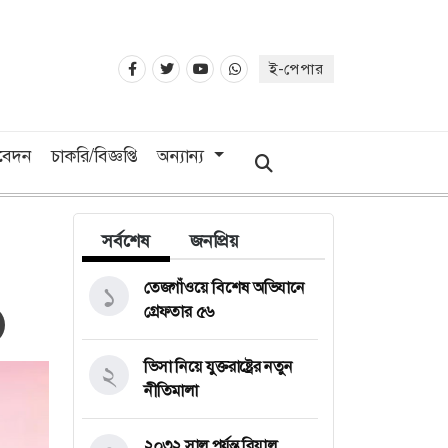
ই-পেপার
িবেদন
চাকরি/বিজ্ঞপ্তি
অন্যান্য
সর্বশেষ
জনপ্রিয়
তেজগাঁওয়ে বিশেষ অভিযানে
১
গ্রেফতার ৫৬
ভিসা নিয়ে যুক্তরাষ্ট্রের নতুন
২
নীতিমালা
২০৩২ সাল পর্যন্ত রিয়াল