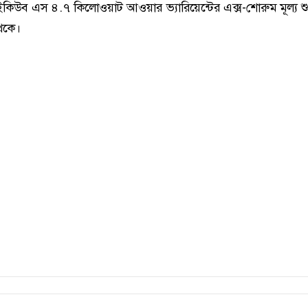
িউব এস ৪.৭ কিলোওয়াট আওয়ার ভ্যারিয়েন্টের এক্স-শোরুম মূল্য শুর
েকে।