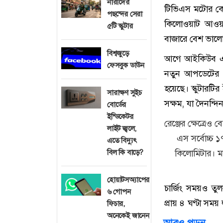
নারীদের
টিভিএস মটোর কোম
পছন্দের সেরা
কিলোওয়াট আওয়ার
৫টি স্কুটার
বাজারে বেশ ভালো
বিশ্বজুড়ে
আগে আইকিউব এস 
ফেসবুক ডাউন
নতুন আপডেটের পর
হয়েছে। স্কুটারট
সারাক্ষণ সুইচ
সক্ষম, যা দৈনন্দি
বোর্ডের
ইন্ডিকেটর
রেঞ্জের ক্ষেত্রে
লাইট জ্বলে,
এস সর্বোচ্চ ১
এতে বিদ্যুৎ
বিল কি বাড়ে?
কিলোমিটার। ম
হোয়াটসঅ্যাপের
চার্জিং সময়ও তু
৬ গোপন
প্রায় ৪ ঘণ্টা সম
ফিচার,
অনেকেই জানেন
আরও পড়ুন