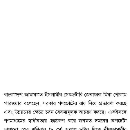
বাংলাদেশ জামায়াতে ইসলামীর সেক্রেটারি জেনারেল মিয়া গোলাম
পারওয়ার বলেছেন, সরকার গণভোটের রায় নিয়ে প্রতারণা করছে
এবং উন্নয়নের ক্ষেত্রে চরম বৈষম্যমূলক আচরণ করছে। একইসঙ্গে
গণমাধ্যমের স্বাধীনতায় হস্তক্ষেপ করে জনমত দমনের অপচেষ্টা
চালানো হচ্ছে।শনিবার (৯ মে) সকাল ৯টার দিকে নীলফামারীর