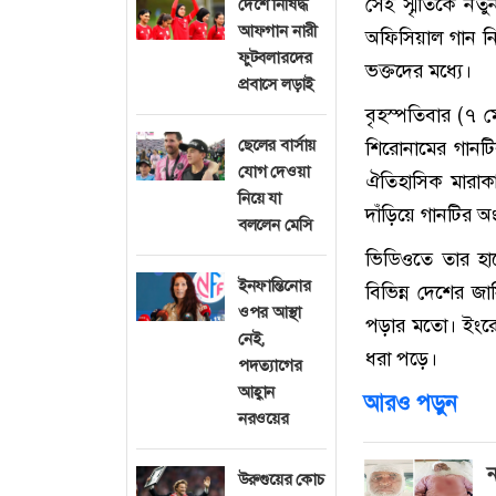
সেই স্মৃতিকে ন
দেশে নিষিদ্ধ
আফগান নারী
অফিসিয়াল গান নি
ফুটবলারদের
ভক্তদের মধ্যে।
প্রবাসে লড়াই
বৃহস্পতিবার (৭ ম
ছেলের বার্সায়
শিরোনামের গানটি
যোগ দেওয়া
ঐতিহাসিক মারাকা
নিয়ে যা
দাঁড়িয়ে গানটির 
বললেন মেসি
ভিডিওতে তার হাত
ইনফান্তিনোর
বিভিন্ন দেশের জার
ওপর আস্থা
পড়ার মতো। ইংরেজ
নেই,
ধরা পড়ে।
পদত্যাগের
আহ্বান
আরও পড়ুন
নরওয়ের
ন
উরুগুয়ের কোচ