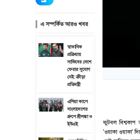
এ সম্পর্কিত আরও খবর
স্বাভাবিক
প্রক্রিয়ায়
সাকিবের দেশে
ফেরার সুযোগ
নেই: ক্রীড়া
প্রতিমন্ত্রী
এশিয়া কাপে
বাংলাদেশের
গ্রুপে শ্রীলঙ্কা ও
ফুটবল বিশ্বকাপ
ইউএই
'ওয়াকা ওয়াকা' দি