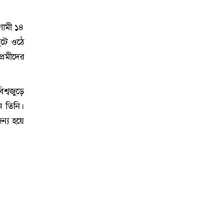
গামী ১৪
ুটে ওঠে
্রেমীদের
শ্বজুড়ে
 তিনি।
ন্য হয়ে