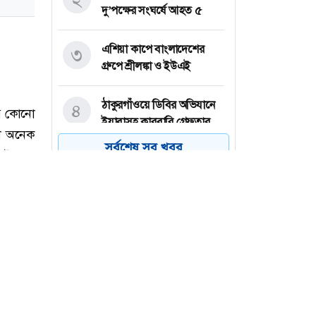
দু’পক্ষের সংঘর্ষে আহত ৫
এশিয়া কাপে বাংলাদেশের
৩
গ্রুপে শ্রীলঙ্কা ও ইউএই
ঠাকুরগাঁওয়ে ডিবির অভিযানে
৪
ইয়াবাসহ কারবারি গ্রেফতার
সর্বশেষ সব খবর
ওয়েব সিরিজ দেখে স্ত্রীকে হত্যা
৫
করেন স্বামী
ইন্টারভিউ দিতে যাওয়ার আগে
৬
যে মৌলিক প্রশ্নগুলো জানা
জরুরি