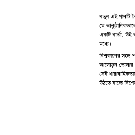
নতুন এই গানটি ত
মে আনুষ্ঠানিকভা
একটি বার্তা, 'উই
মধ্যে।
বিশ্বকাপের সঙ্গে
আলোড়ন তোলার পা
সেই ধারাবাহিকতায়
উঠতে যাচ্ছে বিশ