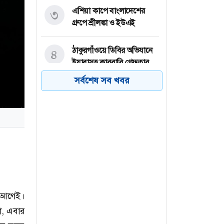
এশিয়া কাপে বাংলাদেশের
৩
গ্রুপে শ্রীলঙ্কা ও ইউএই
ঠাকুরগাঁওয়ে ডিবির অভিযানে
৪
ইয়াবাসহ কারবারি গ্রেফতার
সর্বশেষ সব খবর
ওয়েব সিরিজ দেখে স্ত্রীকে হত্যা
৫
করেন স্বামী
ইন্টারভিউ দিতে যাওয়ার আগে
৬
যে মৌলিক প্রশ্নগুলো জানা
জরুরি
 আগেই।
া, এবার