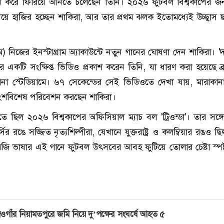
তুন করে ফিরিয়ে আনতে চলেছেন তিনি। ২০২৬ ফুটবল বিশ্বকাপের জন
য়ে হাজির হচ্ছেন শাকিরা, আর তার প্রথম ঝলক ইতোমধ্যেই উচ্ছ্বাস 
ে) নিজের ইনস্টাগ্রাম অ্যাকাউন্টে নতুন গানের ঘোষণা দেন শাকিরা। 'দ
র একটি সংক্ষিপ্ত ভিডিও প্রকাশ করেন তিনি, যা ধারণ করা হয়েছে ব্
না স্টেডিয়ামে। ৬৭ সেকেন্ডের সেই ভিডিওতে দেখা যায়, মারাকান
অংশবিশেষ পরিবেশন করছেন শাকিরা।
ে ছিল ২০২৬ বিশ্বকাপের অফিসিয়াল ম্যাচ বল 'ট্রিওন্ডা'। তার সঙ্গ
্সির রঙে সজ্জিত নৃত্যশিল্পীরা, যেখানে যুক্তরাষ্ট্র ও কলম্বিয়ার রঙও 
ি ভাষার এই গানে ফুটবল উৎসবের আবহ ফুটিয়ে তোলার চেষ্টা স্পষ
ওগাঁর নিয়ামতপুরে জমি নিয়ে দু’পক্ষের সংঘর্ষে আহত ৫