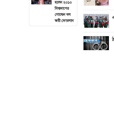
হলেন ২০১০
বিশ্বকাপের
গোল্ডেন বল
এ
জয়ী ফোরলান
ঠ