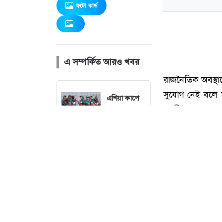
ফটো কার্ড
এ সম্পর্কিত আরও খবর
এশিয়া কাপে
বাংলাদেশের
গ্রুপে শ্রীলঙ্কা ও
ইউএই
দেশে নিষিদ্ধ
আফগান নারী
ফুটবলারদের
প্রবাসে লড়াই