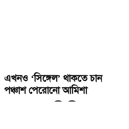
এখনও ‘সিঙ্গেল’ থাকতে চান
পঞ্চাশ পেরোনো আমিশা
অ-
অ+