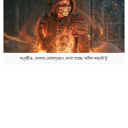
সংগৃহীত, দেশের প্রেক্ষাগৃহেও দেখা যাচ্ছে ‘মর্টাল কম্ব্যাট টু’