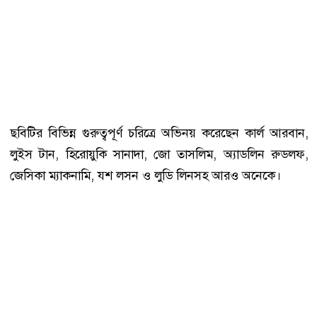
ছবিটির বিভিন্ন গুরুত্বপূর্ণ চরিত্রে অভিনয় করেছেন কার্ল আরবান,
লুইস টান, হিরোয়ুকি সানাদা, জো তাসলিম, অ্যাডলিন রুডলফ,
জেসিকা ম্যাকনামি, যশ লসন ও লুডি লিনসহ আরও অনেকে।