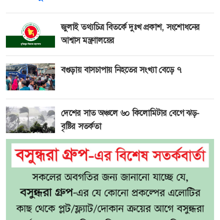
জুলাই তথ্যচিত্র বিতর্কে দুঃখ প্রকাশ, সংশোধনের
আশ্বাস মন্ত্রণালয়ের
বগুড়ায় বাসচাপায় নিহতের সংখ্যা বেড়ে ৭
দেশের সাত অঞ্চলে ৬০ কিলোমিটার বেগে ঝড়-
বৃষ্টির সতর্কতা