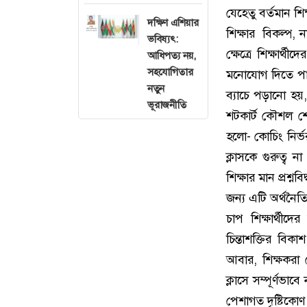
যেহেতু বর্তমান শ
দক্ষিণ এশিয়ার
শিক্ষার বিকল্প, 
ভবিষ্যৎ:
ক্ষেত্রে শিক্ষার্
আধিপত্য নয়,
সহযোগিতার
মনোযোগ দিতে পারে
নতুন
ব্যাচে পড়ানো হয়, 
ভূরাজনীতি
শটকার্ট কৌশল শে
হলো- কোচিং নির্ভর
ক্লাসকে গুরুত্ব 
শিক্ষার মান প্রশ্ন
জন্য এটি অর্থনৈতি
চাপ শিক্ষার্থীদে
চিন্তাশক্তির বি
আবার, শিক্ষকরা ক
ক্লাসে সম্পূর্ণভ
পেশাগত দৃষ্টিকোণ 