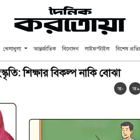
খেলাধুলা
আন্তর্জাতিক
বিনোদন
লাইফস্টাইল
বিশেষ প্রত
্কৃতি: শিক্ষার বিকল্প নাকি বোঝা
অ-
অ+