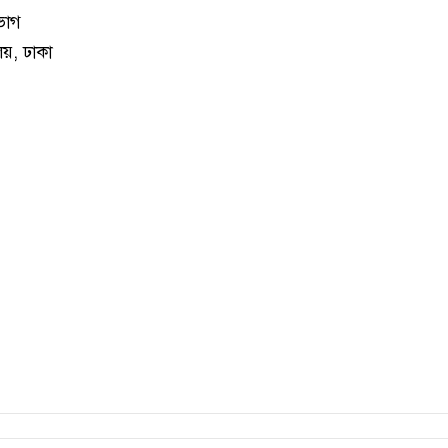
িভাগ
ালয়, ঢাকা