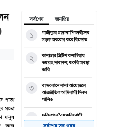
োলন
সর্বশেষ
জনপ্রিয়
গাজীপুরে মাদ্রাসা শিক্ষার্থীদের
১
সড়ক অবরোধ করে বিক্ষোভ
কানাডার ব্রিটিশ কলাম্বিয়ায়
২
ভয়াবহ দাবানল, জরুরি অবস্থা
জারি
বান্দরবানে নানা আয়োজনে
৩
আন্তর্জাতিক আদিবাসী দিবস
পালিত
ফরিদপুরে বৈষম্যবিরোধী
৪
আন্দোলনের মামলায় আ.লীগ
সর্বশেষ সব খবর
নেতা গ্রেপ্তার