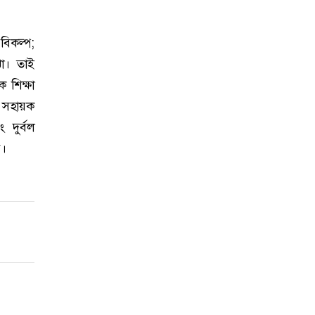
বিকল্প;
ঝা। তাই
ক শিক্ষা
ে সহায়ক
 দুর্বল
ে।