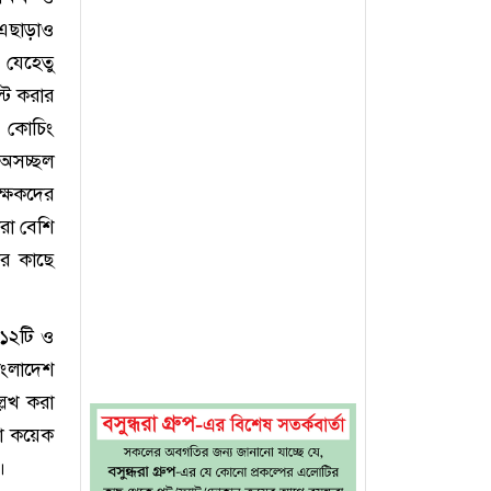
। এছাড়াও
 যেহেতু
ল্ট করার
এ কোচিং
 অসচ্ছল
ক্ষকদের
রা বেশি
ের কাছে
৩১২টি ও
াংলাদেশ
লেখ করা
রো কয়েক
ে।