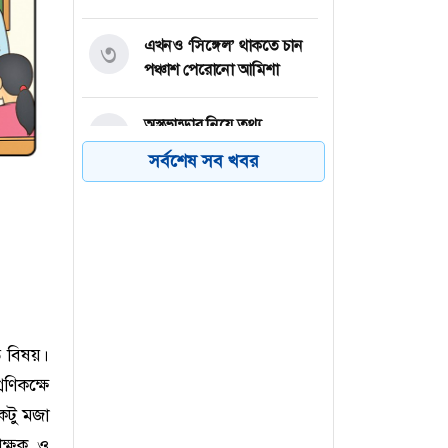
এখনও ‘সিঙ্গেল’ থাকতে চান
৩
পঞ্চাশ পেরোনো আমিশা
অস্ত্রভান্ডার নিয়ে তথ্য
৪
ফাঁসকারীদের কারাদণ্ডের
সর্বশেষ সব খবর
হুঁশিয়ারি ট্রাম্পের
বিএনপির সংসদ সদস্য
৫
বীথিকাকে আইনি নোটিশ
দিলেন আসিফ মাহমুদ
নতুন বিশ্বরেকর্ড গড়লেন জস
৬
ত বিষয়।
বাটলার
েণিকক্ষে
কটু মজা
িক্ষক ও