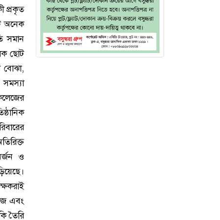
 প্রকৃত
টি অনেক
রতি সমান
ূলক ছোট
রন বোঝা,
 সমস্যা
া কলেজের
ষ্ঠানিক
পরিবারের
অতিরিক্ত
অর্জন ও
ড়িয়েছে।
িক্ষকরাই
কাজ এবং
ঁকি তৈরি