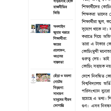
বাড়ানোই হোক
শিক্ষার্থীদের কো
রাজনীতির
ভিত্তি
শিক্ষকরা তাদের
শিক্ষার্থীরা স্কু
অনলাইন
সুযোগ থাকে না। 
জুয়ার খপ্পরে
করাতে গিয়ে অভিভ
শিক্ষার্থীরা:
তারা এ টাকার কে
জয়ের
প্রলোভন,
কোচিংমুখী মনোভাব
ধ্বংসের
গুরুত্ব দেয়। তাই
বাস্তবতা
কোচিং সহায়ক নয়,
দেশে নিবন্ধিত ক
ছেঁড়া ও ময়লা
নোটের
বিশ্ববিদ্যালয় ভর
বিড়ম্বনা:
পরিসংখ্যান ব্যুর
সাধারণ
হয়েছে এ তথ্য। শি
মানুষের নীরব
গুণ। এসব নিবন্ধন
ভোগান্তি