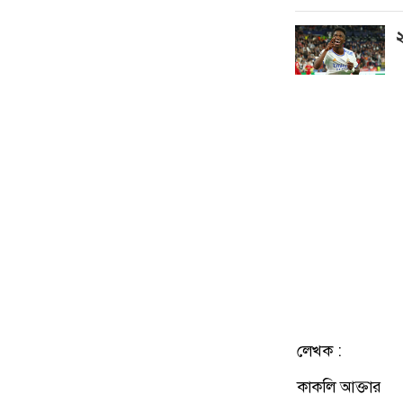
২
লেখক :
কাকলি আক্তার