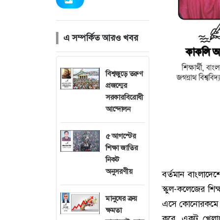
এ সম্পর্কিত আরও খবর
বিশ্বজুড়ে তরুণ
প্রজন্মের
সরকারবিরোধী
আন্দোলন
৫ আগস্টের
শিক্ষা জাতির
নিকট
অনুসরণীয়
বর্তমান বাংলাদেশ
স্কুল-কলেজের শিক
মানুষের ক্রয়
এসে কোনোরকমে গল
ক্ষমতা
করে, একটু খেলাধ