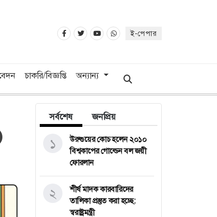
ই-পেপার
িবেদন
চাকরি/বিজ্ঞপ্তি
অন্যান্য
সর্বশেষ
জনপ্রিয়
উরুগুয়ের কোচ হলেন ২০১০
১
বিশ্বকাপের গোল্ডেন বল জয়ী
ফোরলান
শীর্ষ মাদক কারবারিদের
২
তালিকা প্রস্তুত করা হচ্ছে:
স্বরাষ্ট্রমন্ত্রী