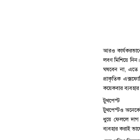
আরও কার্যকরভাব
লবণ মিশিয়ে নিন।
ঘষবেন না, এতে ত
প্রাকৃতিক এক্স
কয়েকবার ব্যবহা
টুথপেস্ট
টুথপেস্টও অনেকে
ধুয়ে ফেললে দাগ
ব্যবহার করাই ভা