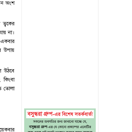
যেন অংশ
 ত্বকের
যায় না।
ং একবার
র উপায়
ি উঠবে
ং কিংবা
ুত তোলা
য়েকবার