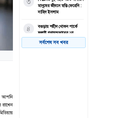
৩
মানুষের জীবনে স্বস্তি ফেরেনি :
নাহিদ ইসলাম
বগুড়ায় শহীদ খোকন পার্কে
৪
জুলাই গণঅভ্যুত্থানের ২য়
বর্ষপূর্তি উদযাপিত
সর্বশেষ সব খবর
আজ নিষিদ্ধ সংগঠনের
৫
গতিবিধি গোয়েন্দা নজরদারি
করবে র‍্যাব
৩ ঘন্টা অবরুদ্ধের পর শান্তা
৬
ফারজানাসহ ৬ জন পুলিশ
হেফাজতে
রে আপনি
ে রাখেন
ডিয়ায়