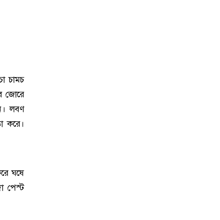
চা চামচ
ুব জোরে
ুন। লবণ
তা করে।
করে ঘষে
া পেস্ট