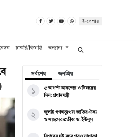
ই-পেপার
িবেদন
চাকরি/বিজ্ঞপ্তি
অন্যান্য
বে
সর্বশেষ
জনপ্রিয়
৫ আগস্ট আনন্দের ও বিজয়ের
১
দিন: প্রধানমন্ত্রী
জুলাই গণঅভ্যুত্থান জাতির ঐক্য
২
ও সাহসের প্রতীক: ড. ইউনূস
বিপ্লবের দুই বছর পরও সাধারণ