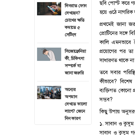
ছবি পোস্ট করে গ
দিনরাত ফোন
হয়ে ওঠে নাগরিক দ
দেখছেন?
চোখের ক্ষতি
প্রথমেই জানা জর
কমাতে ৫
প্রোটিনের সঙ্গে ব
সেটিংস
কালি এমনভাবে তৈ
প্রয়োগের পর তা 
সিজোফ্রেনিয়া
কী, চিকিৎসা
সাধারণত থাকে না। 
সম্পর্কে যা
তবে সবার পরিস্
জানা জরুরি
কীভাবে? বিশেষ ক
অন্যের
ব্যক্তিগত কোনো প
অপমান
সম্ভব?
দেখতে ভালো
কিছু উপায় অনুসর
লাগে? জেনে
নিন কারণ
১. সাবান ও কুসুম
সাবান ও কুসুম গ