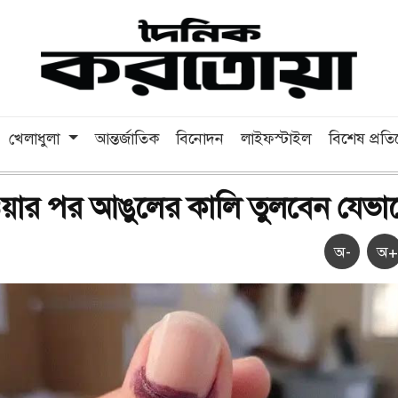
খেলাধুলা
আন্তর্জাতিক
বিনোদন
লাইফস্টাইল
বিশেষ প্রত
য়ার পর আঙুলের কালি তুলবেন যেভা
অ-
অ+