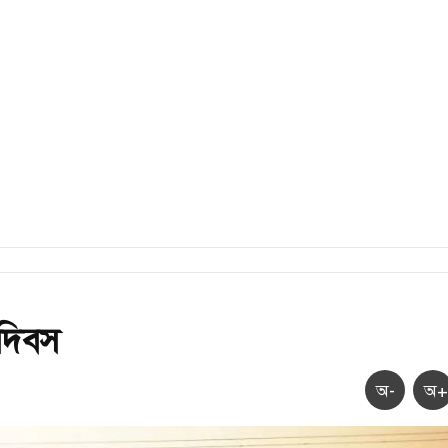
 দিবস
অ-
অ+