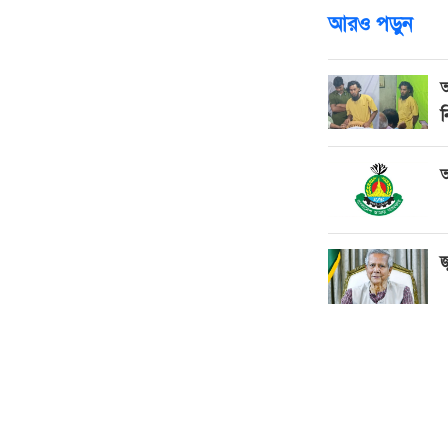
আরও পড়ুন
আ
ন
আ
জ