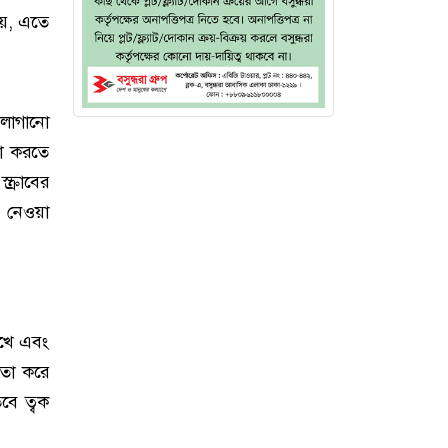
য়, এতে
ি লাগানো
কা করতে
ক্রাবের
 নেওয়া
াখে এবং
লতো করে
বে ত্বক