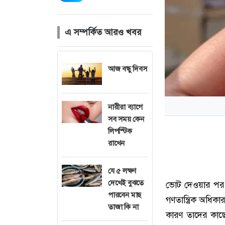
এ সম্পর্কিত আরও খবর
আজ বন্ধু দিবস
নারীরা ব্যাগে
সব সময় কেন
লিপস্টিক
রাখেন
যে ৫ লক্ষণ
দেখেই বুঝতে
ভোট দেওয়ার পর 
পারবেন মাছ
গণতান্ত্রিক অধিক
তাজা কি না
কারণ তাদের কাছে