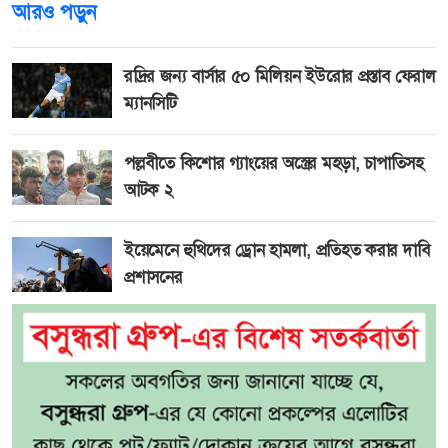
আরও পড়ুন
রদ্রির জন্য বার্সার ৫০ মিলিয়ন ইউরোর প্রস্তাব ফেরাল
ম্যানসিটি
পল্লবীতে কিশোর গ্যাংয়ের অস্ত্রের মহড়া, চাপাতিসহ
আটক ২
ইয়েমেনে হুথিদের ড্রোন হামলা, প্রতিহত করার দাবি
প্রশাসনের