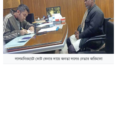
লালমনিরহাটে ভোট কেনার দায়ে জনতা দলের নেতার জরিমানা