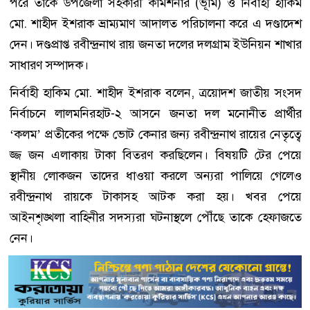
পরে তাকে উপজেলা সহকারী কমিশনার (ভূমি) ও নির্বাহী হাকিম
মো. শাহীদ ইশরাক ভ্রাম্যমাণ আদালত পরিচালনা করে এ দণ্ডাদেশ
দেন। দণ্ডপ্রাপ্ত রবীন্দ্রনাথ রায় জনতা দলের দলগ্রাম ইউনিয়ন শাখার
সাধারণ সম্পাদক।
নির্বাহী হাকিম মো. শাহীদ ইশরাক বলেন, ত্রয়োদশ জাতীয় সংসদ
নির্বাচনে লালমনিরহাট-২ আসনে জনতা দল মনোনীত প্রার্থীর
‘কলম’ প্রতীকের পক্ষে ভোট কেনার জন্য রবীন্দ্রনাথ রায়ের নেতৃত্বে
জ্জ জন এলাকায় টাকা বিতরণ করছিলেন। বিষয়টি টের পেয়ে
স্থানীয় লোকজন তাদের ধাওয়া করলে অন্যরা পালিয়ে গেলেও
রবীন্দ্রনাথ রায়কে টাকাসহ আটক করা হয়। খবর পেয়ে
আইনশৃঙ্খলা বাহিনীর সদস্যরা ঘটনাস্থলে পৌঁছে তাকে হেফাজতে
নেন।