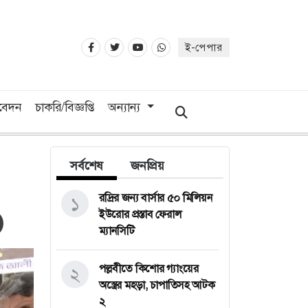
ই-পেপার
িবেদন
চাকরি/বিজ্ঞপ্তি
অন্যান্য
সর্বশেষ
জনপ্রিয়
রদ্রির জন্য বার্সার ৫০ মিলিয়ন
১
ইউরোর প্রস্তাব ফেরাল
ম্যানসিটি
পল্লবীতে কিশোর গ্যাংয়ের
২
অস্ত্রের মহড়া, চাপাতিসহ আটক
২