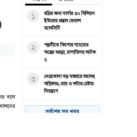
রদ্রির জন্য বার্সার ৫০ মিলিয়ন
১
ইউরোর প্রস্তাব ফেরাল
ম্যানসিটি
পল্লবীতে কিশোর গ্যাংয়ের
২
অস্ত্রের মহড়া, চাপাতিসহ আটক
২
নেত্রকোনা বড় বাজারে ভয়াবহ
৩
অগ্নিকাণ্ড, প্রায় ৩ ঘণ্টার চেষ্টায়
নিয়ন্ত্রণে
কয়েক ডজন
৪
সর্বশেষ সব খবর
অভিবাসনপ্রত্যাশীকে উদ্ধার
গ্রিসের, বেশিরভাগ বাংলাদেশি