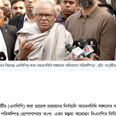
ের বিরুদ্ধে এনসিপির করা আচরণবিধি লঙ্ঘনের অভিযোগ পরিকল্পিত’, ছবি: সংগৃহী
র্টির (এনসিপি) করা তারেক রহমানের নির্বাচনি আচরণবিধি লঙ্ঘনের
এটা পরিকল্পিত প্রোপাগান্ডার অংশ- এমন মন্তব্য করেছেন বিএনপির সিনি