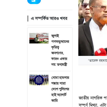
এ সম্পর্কিত আরও খবর
জুলাই
গণঅভ্যুত্থানের
কৃতিত্ব
জনগণের,
কারও একার
‘তারেক রহমান
নয়: তথ্যমন্ত্রী
বোমা হামলার
শঙ্কায় সারা
দেশে পুলিশের
হাই অ্যালার্ট
জাতীয় নাগরিক পা
জারি
সম্পূর্ণ মিথ্যা, 