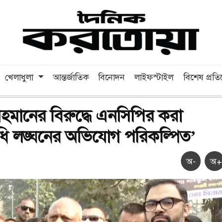
খেলাধুলা
আন্তর্জাতিক
বিনোদন
লাইফস্টাইল
বিশেষ প্রত
হমানের বিরুদ্ধে এনসিপির করা
ি লঙ্ঘনের অভিযোগ পরিকল্পিত’
অ-
অ+