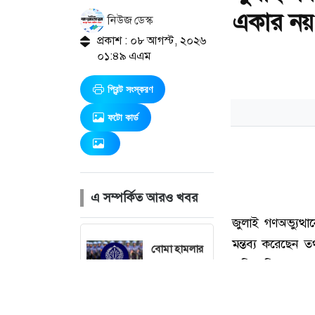
একার নয়: ত
নিউজ ডেস্ক
প্রকাশ : ০৮ আগস্ট, ২০২৬
০১:৪৯ এএম
প্রিন্ট সংস্করণ
ফটো কার্ড
এ সম্পর্কিত আরও খবর
বোমা হামলার
শঙ্কায় সারা
দেশে পুলিশের
হাই অ্যালার্ট