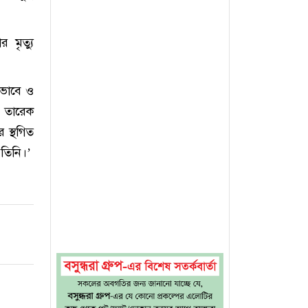
মৃত্যু
ভাবে ও
ী তারেক
র স্থগিত
 তিনি।’