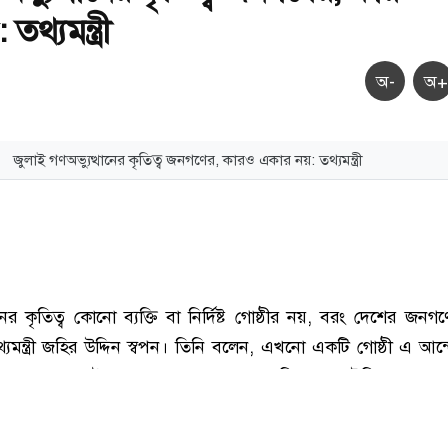
থ্যমন্ত্রী
অ-
অ+