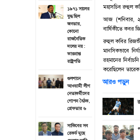
মহাসচিব রুহুল ক
১৯৭১ সালের
যুদ্ধ ছিল
আজ (শনিবার, ২৪
জনতার,
বার্ষিকীতে কবর 
কোনো
রাজনৈতিক
রুহুল কবির রিজ
দলের নয় :
মানসিকভাবে নির
ভারপ্রাপ্ত
রহমানের নির্বাচনি
রাষ্ট্রপতি
করেছিলেন তারেক র
গুলশানে
আরও পড়ুন
আওয়ামী লীগ
নেতাকর্মীদের
গোপন বৈঠক,
র
গ্রেফতার ৬
সাকিবের সব
প
রেকর্ড মুছে