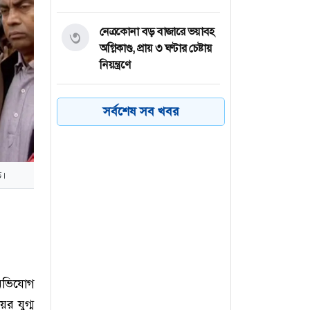
নেত্রকোনা বড় বাজারে ভয়াবহ
৩
অগ্নিকাণ্ড, প্রায় ৩ ঘণ্টার চেষ্টায়
নিয়ন্ত্রণে
কয়েক ডজন
৪
সর্বশেষ সব খবর
অভিবাসনপ্রত্যাশীকে উদ্ধার
গ্রিসের, বেশিরভাগ বাংলাদেশি
জুলাই গণঅভ্যুত্থানের কৃতিত্ব
ত।
৫
জনগণের, কারও একার নয়:
তথ্যমন্ত্রী
ভারত থেকে ২ দশমিক ৩
৬
মেট্রিক টন টিয়ার গ্যাস
আমদানি
 অভিযোগ
য়র যুগ্ম