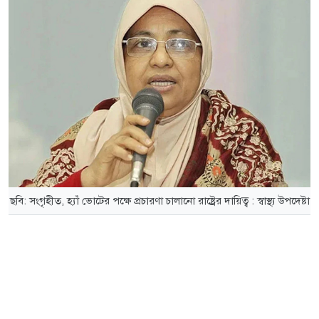
ছবি: সংগৃহীত, হ্যাঁ ভোটের পক্ষে প্রচারণা চালানো রাষ্ট্রের দায়িত্ব : স্বাস্থ্য উপদেষ্টা