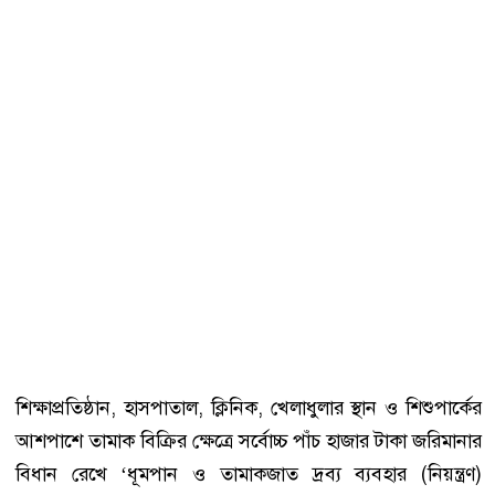
শিক্ষাপ্রতিষ্ঠান, হাসপাতাল, ক্লিনিক, খেলাধুলার স্থান ও শিশুপার্কের
আশপাশে তামাক বিক্রির ক্ষেত্রে সর্বোচ্চ পাঁচ হাজার টাকা জরিমানার
বিধান রেখে ‘ধূমপান ও তামাকজাত দ্রব্য ব্যবহার (নিয়ন্ত্রণ)