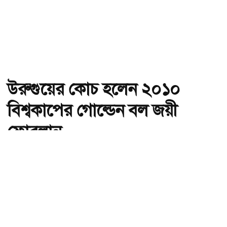
উরুগুয়ের কোচ হলেন ২০১০
বিশ্বকাপের গোল্ডেন বল জয়ী
ফোরলান
অ-
অ+