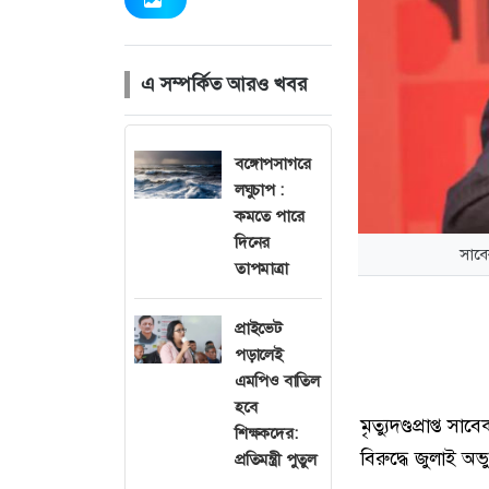
এ সম্পর্কিত আরও খবর
বঙ্গোপসাগরে
লঘুচাপ :
কমতে পারে
দিনের
সাবে
তাপমাত্রা
প্রাইভেট
পড়ালেই
এমপিও বাতিল
হবে
মৃত্যুদণ্ডপ্রাপ্ত 
শিক্ষকদের:
বিরুদ্ধে জুলাই অভ
প্রতিমন্ত্রী পুতুল