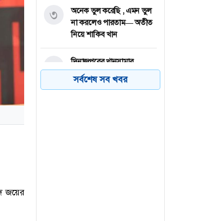
অনেক ভুল করেছি , এমন ভুল
৩
না করলেও পারতাম— অতীত
নিয়ে শাকিব খান
দিনাজপুরের খানসামার
৪
নিতাইগঞ্জ বাজারে অগ্নিকান্ডে
সর্বশেষ সব খবর
১৬টি দোকান পুড়ে গেছে
জয়পুরহাটের বাগজানাতে
৫
এ্যাম্পুলসহ দুই মাদক ব্যবসায়ী
গ্রেফতার
সাতক্ষীরায় পাইলস অপারেশনে
৬
রোগীর মৃত্যু, ভুল চিকিৎসার
অভিযোগ
জেদ জয়ের