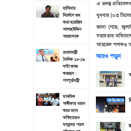
এ তদন্ত প্রতিবেদ
হাসিনার
বুধবার (০৩ ডিসে
নির্দেশে গুম
করা হয়েছিল
জানা গেছে, জুল
সালাহউদ্দিন
সহায়তার অভিযোগ আ
আহমদকে
আহমেদ পলকও আস
প্রধানমন্ত্রী
আরও পড়ুন
দৈনিক ১৮-১৯
ঘণ্টা কাজ
করছেন :
ব
গণপূর্তমন্ত্রী
মানবিক
দ
অঙ্গীকার ধারণ
করে ড্যাব
ভবিষ্যতেও
মানুষের পাশে
জ