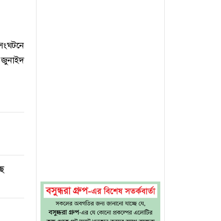
সংঘটনে
ী জুনাইদ
ছে