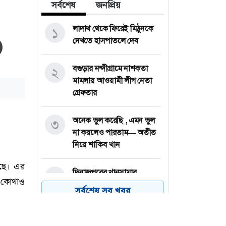
সর্বশেষ
জনপ্রিয়
লাদাখ থেকে ফিরেই মিঠুনকে
১
দেখতে হাসপাতলে দেব
বগুড়ার নন্দীগ্রামে নাশকতা
২
মামলায় আওয়ামী লীগ নেতা
গ্রেফতার
অনেক ভুল করেছি , এমন ভুল
৩
না করলেও পারতাম— অতীত
নিয়ে শাকিব খান
দিনাজপুরের খানসামার
৪
নিতাইগঞ্জ বাজারে অগ্নিকান্ডে
সর্বশেষ সব খবর
১৬টি দোকান পুড়ে গেছে
জয়পুরহাটের বাগজানাতে