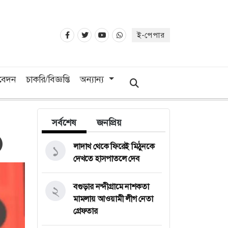
ই-পেপার
িবেদন
চাকরি/বিজ্ঞপ্তি
অন্যান্য
সর্বশেষ
জনপ্রিয়
লাদাখ থেকে ফিরেই মিঠুনকে
১
দেখতে হাসপাতলে দেব
বগুড়ার নন্দীগ্রামে নাশকতা
২
মামলায় আওয়ামী লীগ নেতা
গ্রেফতার