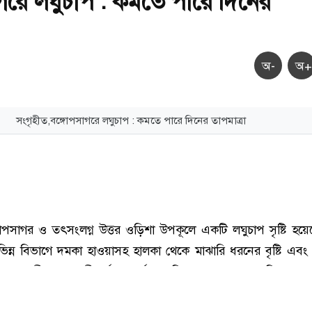
গরে লঘুচাপ : কমতে পারে দিনের
অ-
অ+