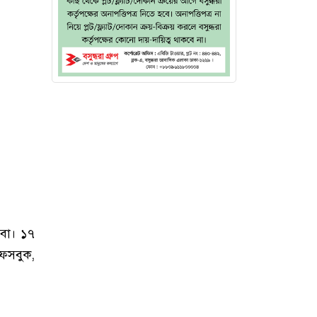
েবা। ১৭
ফেসবুক,