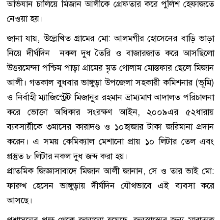
অভিযান চালিয়ে মিজান আলীকে গ্রেফতার করে পুলিশ হেফাজতে
নেওয়া হয়।
জানা যায়, উল্লেখিত গ্রামের মো: আলমগীর হোসেনের বাড়ি ভাড়া
নিয়ে দীর্ঘদিন নকল দুধ তৈরি ও বাজারজাত করে আসছিলো
উত্তরমেন্দা পশ্চিম পাড়া গ্রামের মৃত গোলাম মোস্তফার ছেলে মিজান
আলী। গতকাল বুধবার ভাঙ্গুড়া উপজেলা সহকারী কমিশনার (ভূমি)
ও নির্বাহী ম্যাজিস্ট্রেট মিজানুর রহমান ভ্রাম্যমাণ আদালত পরিচালনা
করে ভোক্তা অধিকার সংরক্ষণ আইন, ২০০৯এর ৫২ধারায়
ব্যবসায়ীকে ৩মাসের কারাদণ্ড ও ১০হাজার টাকা জরিমানা প্রদান
করেন। এ সময় কেমিক্যাল মেশানো প্রায় ১০ লিটার তেল এবং
প্রস্তুত ৮ লিটার নকল দুধ জব্দ করা হয়।
প্রাতমিক জিজ্ঞাসাবাদে মিজান আলী জানান, সে ও তার ভাই মো:
ফারুখ হেসেন ভাঙ্গুড়ায় দীর্ঘদিন যৌথভাবে এই ব্যবসা করে
আসছে।
প্রশাসনের পক্ষ থেকে জানানো হয়েছে, জনস্বাস্থ্যের জন্য মারাত্মক