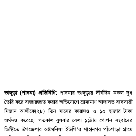
ভাঙ্গুড়া (পাবনা) প্রতিনিধি:
পাবনার ভাঙ্গুড়ায় দীর্ঘদিন নকল দুধ
তৈরি করে বাজারজাত করার অভিযোগে ভ্রাম্যমাণ আদালত ব্যবসায়ী
মিজান আলীকে(২৮) তিন মাসের কারাদণ্ড ও ১০ হাজার টাকা
অর্থদণ্ড করেছে। গতকাল বুধবার বেলা ১১টায় গোপন সংবাদের
ভিত্তিতে উপজেলার অষ্টমনিষা ইউপি’র শাহানগর পাঁচপাড়া গ্রামে