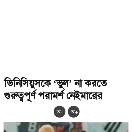
ভিনিসিয়ুসকে ‘ভুল’ না করতে
গুরুত্বপূর্ণ পরামর্শ নেইমারের
অ-
অ+