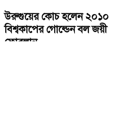
উরুগুয়ের কোচ হলেন ২০১০
বিশ্বকাপের গোল্ডেন বল জয়ী
ফোরলান
অ-
অ+