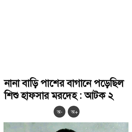
নানা বাড়ি পাশের বাগানে পড়েছিল
শিশু হাফসার মরদেহ : আটক ২
অ-
অ+