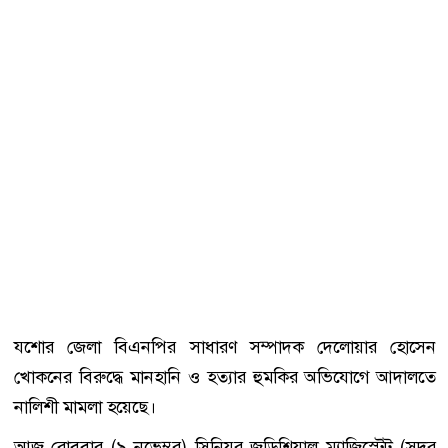
যশোর জেলা বিএনপির সাধারণ সম্পাদক দেলোয়ার হোসেন
খোকনের বিরুদ্ধে মানহানি ও হত্যার হুমকির অভিযোগে আদালতে
নালিশী মামলা হয়েছে।
আজ রোববার (৯ নভেম্বর) সিনিয়র জুডিশিয়াল ম্যাজিস্ট্রেট (সদর