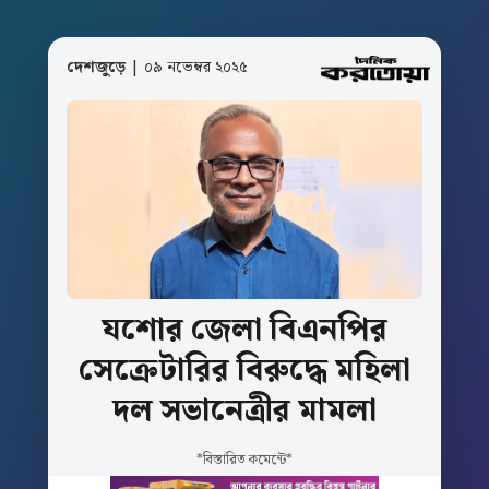
দেশজুড়ে
| ০৯ নভেম্বর ২০২৫
যশোর
জেলা
বিএনপির
সেক্রেটারির
বিরুদ্ধে
মহিলা
দল
সভানেত্রীর
মামলা
*বিস্তারিত কমেন্টে*