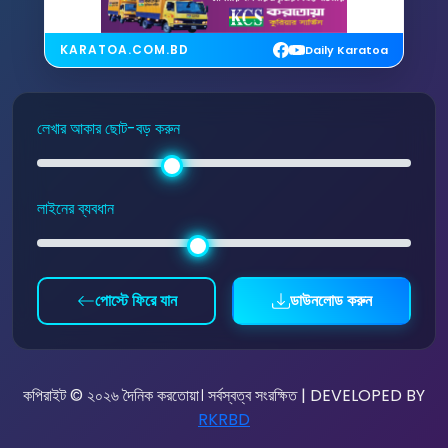
KARATOA.COM.BD
Daily Karatoa
লেখার আকার ছোট-বড় করুন
লাইনের ব্যবধান
পোস্টে ফিরে যান
ডাউনলোড করুন
কপিরাইট © ২০২৬ দৈনিক করতোয়া। সর্বস্বত্ব সংরক্ষিত | DEVELOPED BY
RKRBD