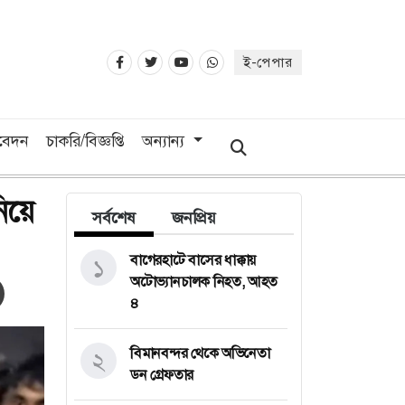
ই-পেপার
িবেদন
চাকরি/বিজ্ঞপ্তি
অন্যান্য
নিয়ে
সর্বশেষ
জনপ্রিয়
বাগেরহাটে বাসের ধাক্কায়
১
অটোভ্যানচালক নিহত, আহত
৪
বিমানবন্দর থেকে অভিনেতা
২
ডন গ্রেফতার