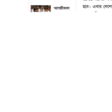
আগামীকাল
এসএসসি ও
সমমানের ফল
প্রকাশ: জানা
যাবে যেভাবে
স
জকসু ভিপি-
জিএস-এজিএস
কর্তৃক শিক্ষক
হেনস্তার
দৃষ্টান্তমূলক
শাস্তির দাবি
২০২৬ সালের এসএ
জবি ছাত্রদলের
হবে। এবার দেশের
এসএসসি ও সমমান
ঢাবির হলে
শিক্ষার্থীকে
এবং ৯ লাখ ২৭ হা
নির্যাতন: হল