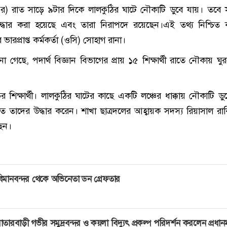
ম্বর) রাত সাড়ে ৯টার দিকে লালকুঠির ঘাটে নৌকাটি ডুবে যায়। তবে
দ্ধার করা হয়েছে এবং তারা নিরাপদে রয়েছেন।এই তথ্য নিশ্চিত
ারপ্রাপ্ত কর্মকর্তা (ওসি) সোহাগ রানা।
না গেছে, পদার্থ বিজ্ঞান বিভাগের প্রায় ১৫ শিক্ষার্থী রাতে নৌকায় ঘ
র শিক্ষার্থী। লালকুঠির ঘাটের কাছে একটি লঞ্চের ধাক্কায় নৌকাটি ডু
রুত তাদের উদ্ধার করেন। শাখা ছাত্রদলের আহ্বায়ক সদস্য রিয়াসাল র
ছেন।
িমানবন্দর থেকে অভিনেতা ডন গ্রেফতার
াতারবাড়ী গভীর সমুদ্রবন্দর ও কয়লা বিদ্যুৎ প্রকল্প পরিদর্শন করলেন প্রধানমন্ত