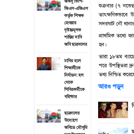
জকসু ভিপি-
শুক্রবার (৭ নভে
জিএস-এজিএস
তাৎক্ষণিকভাবে উ
কর্তৃক শিক্ষক
হেনস্তার
সদরঘাট নৌ থানার ভ
দৃষ্টান্তমূলক
প্রাথমিক তথ্যে জা
শাস্তির দাবি
হন।
জবি ছাত্রদলের
তারা ১৮তম ব্যাচে
ঢাবির হলে
পরে উপস্থিতরা দ্
শিক্ষার্থীকে
তথ্য নিশ্চিত করে
নির্যাতন: হল
থেকে
আরও পড়ুন
শিবিরকর্মীকে
বহিষ্কার
ব
ছাত্রদলের
উদ্যোগে
জবিতে মৌসুমি
ম