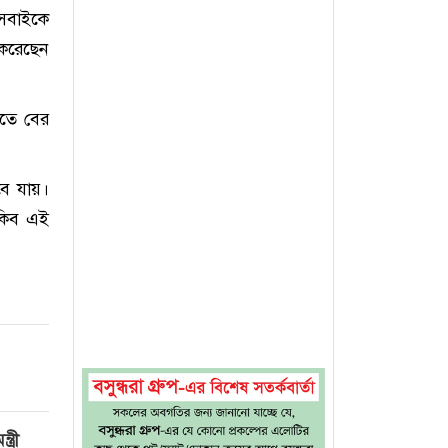
 সবাইকে
 করেছেন
ুরতে বের
বে যায়।
াকিব এই
্রী