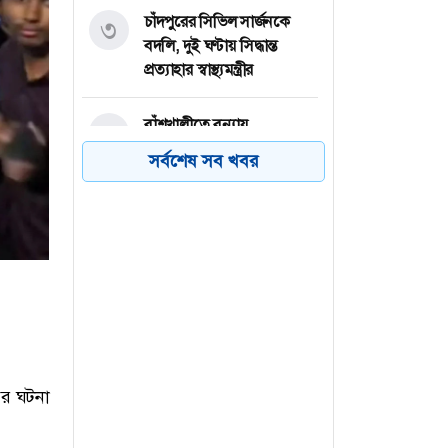
চাঁদপুরের সিভিল সার্জনকে
৩
বদলি, দুই ঘণ্টায় সিদ্ধান্ত
প্রত্যাহার স্বাস্থ্যমন্ত্রীর
বাঁশখালীতে বন্যায়
৪
ক্ষতিগ্রস্তদের হাতে ঘরের চাবি
সর্বশেষ সব খবর
তুলে দিলেন প্রধানমন্ত্রী
রংপুরের গঙ্গাচড়ায় ঘাঘট
৫
নদীতে পড়ে শিশুর মৃত্যু
আবারও অনিশ্চয়তার মুখে
৬
দেশের মাটিতে ভারত সিরিজ
বির ঘটনা