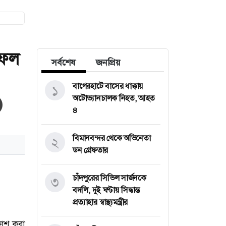
 ফল
সর্বশেষ
জনপ্রিয়
বাগেরহাটে বাসের ধাক্কায়
১
অটোভ্যানচালক নিহত, আহত
৪
বিমানবন্দর থেকে অভিনেতা
২
ডন গ্রেফতার
চাঁদপুরের সিভিল সার্জনকে
৩
বদলি, দুই ঘণ্টায় সিদ্ধান্ত
প্রত্যাহার স্বাস্থ্যমন্ত্রীর