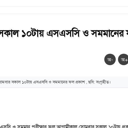
সকাল ১০টায় এসএসসি ও সমমানের
অ-
অ+