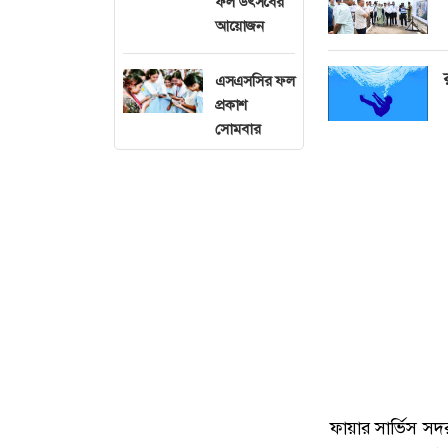
ফল উৎসবের
আয়োজন
র
এসএসসির ফল
প্রকাশ
সোমবার
ফায়ার সার্ভিস সদর