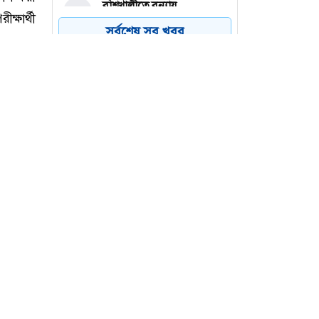
বাঁশখালীতে বন্যায়
৪
ক্ষতিগ্রস্তদের হাতে ঘরের চাবি
সর্বশেষ সব খবর
তুলে দিলেন প্রধানমন্ত্রী
রংপুরের গঙ্গাচড়ায় ঘাঘট
৫
নদীতে পড়ে শিশুর মৃত্যু
আবারও অনিশ্চয়তার মুখে
৬
দেশের মাটিতে ভারত সিরিজ
াশ করা
্ষার্থী
ন ছাত্র