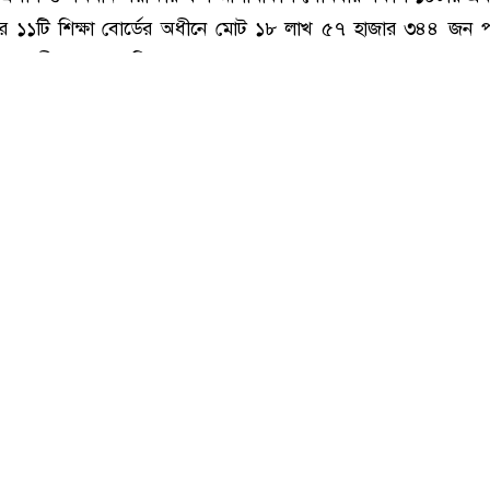
োমবার সকাল ১০টায় এসএসসি ও সমমানের ফল প্রকাশ , ছবি: সংগৃহীত।
সসি ও সমমান পরীক্ষার ফল আগামীকাল সোমবার সকাল ১০টায় প্রক
 ১১টি শিক্ষা বোর্ডের অধীনে মোট ১৮ লাখ ৫৭ হাজার ৩৪৪ জন পরীক
 পরীক্ষায় অংশ নিয়েছেন। তাদের মধ্যে ৯ লাখ ৩০ হাজার ৩০৫ জ
জার ৩৯ জন ছাত্রী।