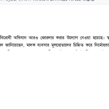
ি : সংগৃহীত, শীর্ষ মাদক কারবারিদের তালিকা প্রস্তুত করা হচ্ছে: স্বরাষ্ট্রমন্ত্রী