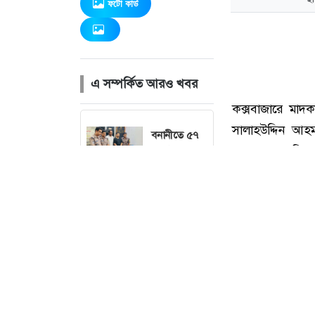
ফটো কার্ড
এ সম্পর্কিত আরও খবর
বনানীতে ৫৭
লাখ টাকার
জাল নোটে স্বর্ণ
কেনার চেষ্টা,
হাতেনাতে ধরা
ছব
মানিকগঞ্জে
ট্রাকচাপায়
এনজিওকর্মী
নিহত