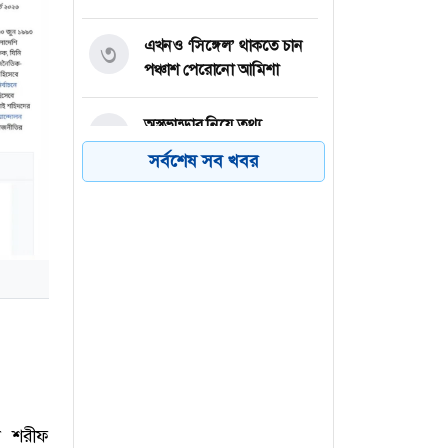
এখনও ‘সিঙ্গেল’ থাকতে চান
৩
পঞ্চাশ পেরোনো আমিশা
অস্ত্রভান্ডার নিয়ে তথ্য
৪
ফাঁসকারীদের কারাদণ্ডের
সর্বশেষ সব খবর
হুঁশিয়ারি ট্রাম্পের
বিএনপির সংসদ সদস্য
৫
বীথিকাকে আইনি নোটিশ
দিলেন আসিফ মাহমুদ
নতুন বিশ্বরেকর্ড গড়লেন জস
৬
বাটলার
দ শরীফ