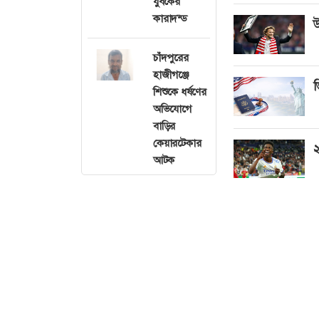
যুবকের
কারাদন্ড
উ
চাঁদপুরের
হাজীগঞ্জে
ভ
শিশুকে ধর্ষণের
অভিযোগে
বাড়ির
কেয়ারটেকার
২
আটক