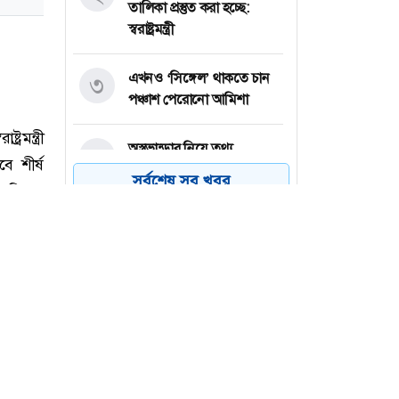
তালিকা প্রস্তুত করা হচ্ছে:
স্বরাষ্ট্রমন্ত্রী
এখনও ‘সিঙ্গেল’ থাকতে চান
৩
পঞ্চাশ পেরোনো আমিশা
অস্ত্রভান্ডার নিয়ে তথ্য
৪
ফাঁসকারীদের কারাদণ্ডের
সর্বশেষ সব খবর
হুঁশিয়ারি ট্রাম্পের
বিএনপির সংসদ সদস্য
৫
বীথিকাকে আইনি নোটিশ
দিলেন আসিফ মাহমুদ
নতুন বিশ্বরেকর্ড গড়লেন জস
৬
বাটলার