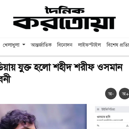
খেলাধুলা
আন্তর্জাতিক
বিনোদন
লাইফস্টাইল
বিশেষ প্রত
য়ায় যুক্ত হলো শহীদ শরীফ ওসমান
বনী
অ-
অ+