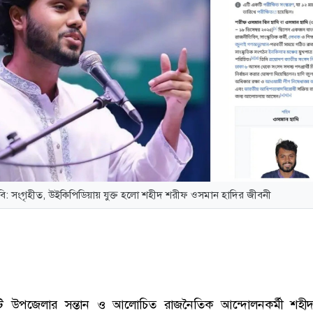
বি: সংগৃহীত, উইকিপিডিয়ায় যুক্ত হলো শহীদ শরীফ ওসমান হাদির জীবনী
টি উপজেলার সন্তান ও আলোচিত রাজনৈতিক আন্দোলনকর্মী শহী