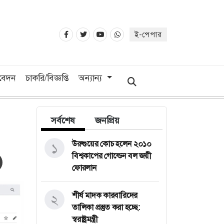
ই-পেপার
িবেদন
চাকরি/বিজ্ঞপ্তি
অন্যান্য
সর্বশেষ
জনপ্রিয়
উরুগুয়ের কোচ হলেন ২০১০
১
বিশ্বকাপের গোল্ডেন বল জয়ী
ফোরলান
শীর্ষ মাদক কারবারিদের
২
তালিকা প্রস্তুত করা হচ্ছে:
স্বরাষ্ট্রমন্ত্রী