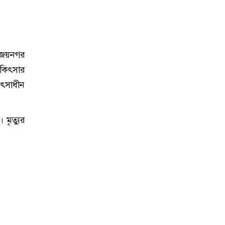
বিজয়নগর
িকিৎসার
িৎসাধীন
মৃত্যুর