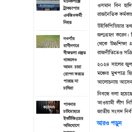
মানিকগঞ্জে
ওসমান বিন হাদির
ট্রাকচাপায়
রাজনৈতিক কর্মকাণ্
এনজিওকর্মী
নিহত
উইকিপিডিয়ার তথ
জন্মগ্রহণ করেন।
নওগাঁর
থেকে উচ্চশিক্ষা 
রাণীনগরে
রাজনীতিতেও সক্র
বীজতলা প্রস্তুত
থাকলেও
২০২৪ সালের জুলা
আমন চারা
মঞ্চের মুখপাত্র 
রোপণ করতে
পারছে না
আলোচনায় আসেন
চাষিরা
নিবন্ধে বলা হয়ে
আওয়ামী লীগ নিষি
পাবনার
জাতীয় সংসদ নির্
চাটমোহরে
ইভটিজিংয়ের
আরও পড়ুন
অভিযোগে