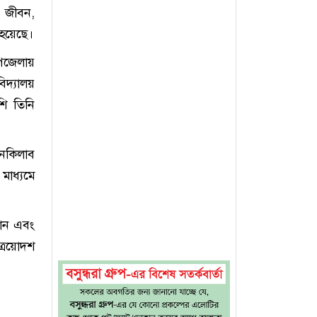
র জীবন,
 হয়েছে।
উপজেলায়
িদ্যালয়
শি তিনি
ইনকিলাব
মাধ্যমে
থান এবং
ত্রয়োদশ