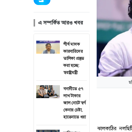
এ সম্পর্কিত আরও খবর
শীর্ষ মাদক
কারবারিদের
তালিকা প্রস্তুত
করা হচ্ছে:
স্বরাষ্ট্রমন্ত্রী
ছ
বনানীতে ৫৭
লাখ টাকার
জাল নোটে স্বর্ণ
কেনার চেষ্টা,
হাতেনাতে ধরা
ঝালকাঠির নলছি