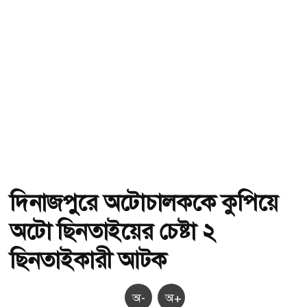
দিনাজপুরে অটোচালককে কুপিয়ে
অটো ছিনতাইয়ের চেষ্টা ২
ছিনতাইকারী আটক
অ-
অ+