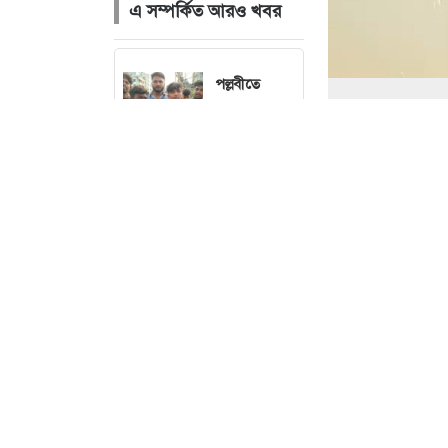
এ সম্পর্কিত আরও খবর
পল্লবীতে
কিশোর
গ্যাংয়ের অস্ত্রের
মহড়া,
চাপাতিসহ
আটক ২
ছব
নেত্রকোনা বড়
বাজারে ভয়াবহ
অগ্নিকাণ্ড, প্রায়
৩ ঘণ্টার চেষ্টায়
নিয়ন্ত্রণে
কক্সবাজারে মাদক
সালাহউদ্দিন আহম
ভারত থেকে ২
মাদক কারবারিদের
দশমিক ৩