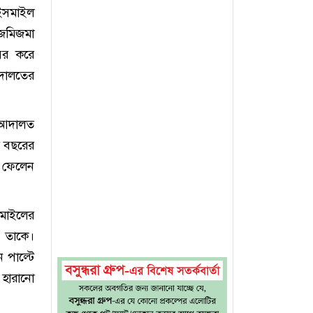
 ইসমাইল
 জমিজমা
য়ের করে
দালতের
 আদালত
ত বছরের
ে ফেলেন
সমাইলের
য় তাকে।
 পাল্টে
 হারানো