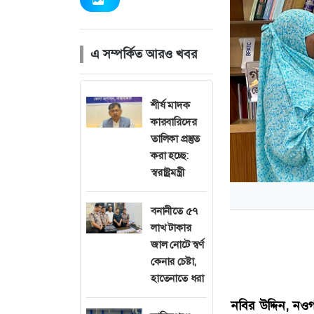
এ সম্পর্কিত আরও খবর
শীর্ষ মাদক
কারবারিদের
তালিকা প্রস্তুত
করা হচ্ছে:
স্বরাষ্ট্রমন্ত্রী
বনানীতে ৫৭
লাখ টাকার
জাল নোটে স্বর্ণ
কেনার চেষ্টা,
হাতেনাতে ধরা
নবির উদ্দিন, নওগা