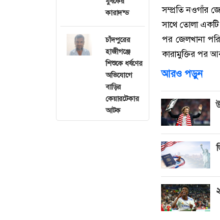
যুবকের
সম্প্রতি নওগাঁর
কারাদন্ড
সাথে তোলা একটি 
পর জেলখানা পরিদ
চাঁদপুরের
হাজীগঞ্জে
কারামুক্তির পর 
শিশুকে ধর্ষণের
আরও পড়ুন
অভিযোগে
বাড়ির
কেয়ারটেকার
উ
আটক
ভ
২