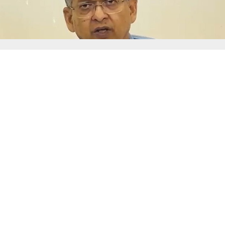
ি : সংগৃহীত, শীর্ষ মাদক কারবারিদের তালিকা প্রস্তুত করা হচ্ছে: স্বরাষ্ট্রমন্ত্রী
বিরোধী অভিযান আরও জোরদার করার উদ্যোগ নেওয়া হয়েছে। স্বরাষ্ট্র
দ জানিয়েছেন, মাদক ব্যবসার মূলহোতাদের চিহ্নিত করে নির্মোহভাব
 তালিকা প্রস্তুত করা হচ্ছে। বিশেষ টাস্কফোর্সের তৈরি করা ওই 