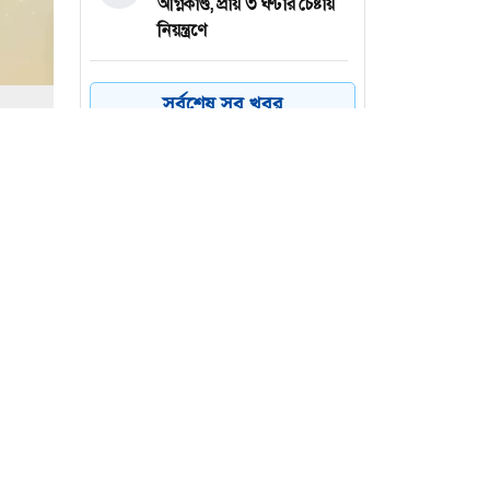
অগ্নিকাণ্ড, প্রায় ৩ ঘণ্টার চেষ্টায়
নিয়ন্ত্রণে
কয়েক ডজন
৪
সর্বশেষ সব খবর
অভিবাসনপ্রত্যাশীকে উদ্ধার
গ্রিসের, বেশিরভাগ বাংলাদেশি
জুলাই গণঅভ্যুত্থানের কৃতিত্ব
৫
জনগণের, কারও একার নয়:
তথ্যমন্ত্রী
ভারত থেকে ২ দশমিক ৩
৬
মেট্রিক টন টিয়ার গ্যাস
আমদানি
মন্ত্রী
ে শীর্ষ
তালিকার