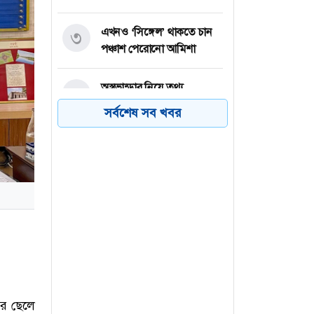
এখনও ‘সিঙ্গেল’ থাকতে চান
৩
পঞ্চাশ পেরোনো আমিশা
অস্ত্রভান্ডার নিয়ে তথ্য
৪
ফাঁসকারীদের কারাদণ্ডের
সর্বশেষ সব খবর
হুঁশিয়ারি ট্রাম্পের
বিএনপির সংসদ সদস্য
৫
বীথিকাকে আইনি নোটিশ
দিলেন আসিফ মাহমুদ
নতুন বিশ্বরেকর্ড গড়লেন জস
৬
বাটলার
ের ছেলে