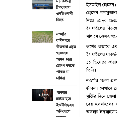
মানিকগঞ্জে
ইসমাইল হোসেন। ই
ট্রাকচাপায়
হোসেন কলমুডাঙ্গ
এনজিওকর্মী
নিহত
নিয়ে দ্বন্দ্বের
ইসমাইলের বিরুদ
নওগাঁর
মাধ্যমে জেলহাজতে
রাণীনগরে
অর্থের অভাবে এ
বীজতলা প্রস্তুত
থাকলেও
ইসমাইলের যাবজ্জ
আমন চারা
১৫ ডিসেম্বর কা
রোপণ করতে
তিনি।
পারছে না
চাষিরা
নওগাঁর জেলা প্র
জীবন। সেখানে জেল
পাবনার
মুক্তির দিনে জেল
চাটমোহরে
দেয় ইসমাইলের জী
ইভটিজিংয়ের
অভিযোগে
অসহায় ইসমাইল সু