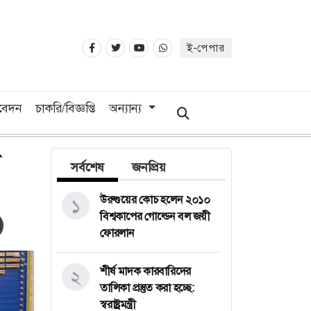
ই-পেপার
িবেদন
চাকরি/বিজ্ঞপ্তি
অন্যান্য
সর্বশেষ
জনপ্রিয়
উরুগুয়ের কোচ হলেন ২০১০
১
বিশ্বকাপের গোল্ডেন বল জয়ী
ফোরলান
শীর্ষ মাদক কারবারিদের
২
তালিকা প্রস্তুত করা হচ্ছে:
স্বরাষ্ট্রমন্ত্রী