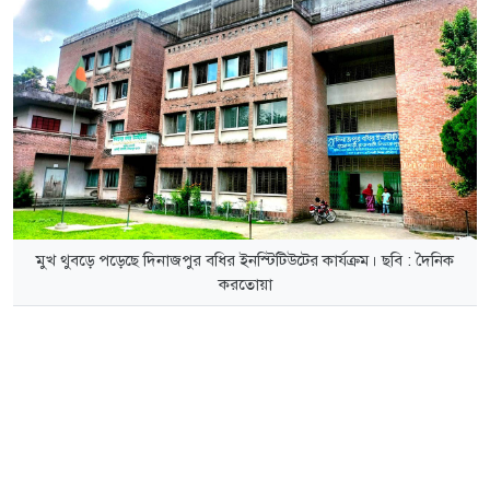
মুখ থুবড়ে পড়েছে দিনাজপুর বধির ইনস্টিটিউটের কার্যক্রম। ছবি : দৈনিক
করতোয়া