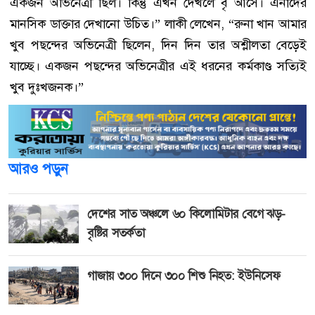
একজন অভিনেত্রী ছিল। কিন্তু এখন দেখলে বৃ আসে। এনাদের
মানসিক ডাক্তার দেখানো উচিত।” লাকী লেখেন, “রুনা খান আমার
খুব পছন্দের অভিনেত্রী ছিলেন, দিন দিন তার অশ্লীলতা বেড়েই
যাচ্ছে। একজন পছন্দের অভিনেত্রীর এই ধরনের কর্মকাণ্ড সত্যিই
খুব দুঃখজনক।”
আরও পড়ুন
দেশের সাত অঞ্চলে ৬০ কিলোমিটার বেগে ঝড়-
বৃষ্টির সতর্কতা
গাজায় ৩০০ দিনে ৩০০ শিশু নিহত: ইউনিসেফ