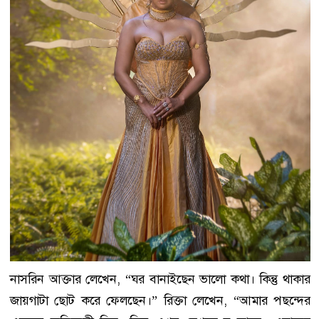
নাসরিন আক্তার লেখেন, “ঘর বানাইছেন ভালো কথা। কিন্তু থাকার
জায়গাটা ছোট করে ফেলছেন।” রিক্তা লেখেন, “আমার পছন্দের