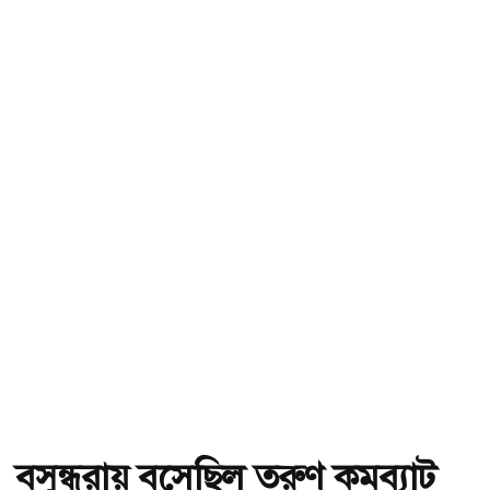
বসুন্ধরায় বসেছিল তরুণ কমব্যাট