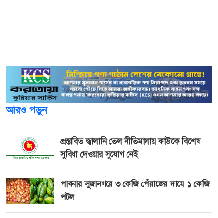
চালাচ্ছে।
শুক্রবার সন্ধ্যায় তার নিজ বাসভবনের উঠোন বৈঠকে তিনি এ কথা
বলেন।
মির্জা আব্বাস বলেন, কোনো ফাঁদে পা দেওয়া যাবে না।
আরও পড়ুন
প্রস্তাবিত জ্বালানি তেল নীতিমালায় কাউকে বিশেষ
সুবিধা দেওয়ার সুযোগ নেই
পাবনার সুজানগরে ৩ কেজি পেঁয়াজের দামে ১ কেজি
পটল