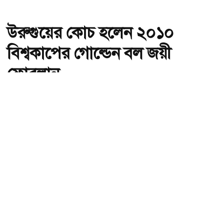
উরুগুয়ের কোচ হলেন ২০১০
বিশ্বকাপের গোল্ডেন বল জয়ী
ফোরলান
অ-
অ+