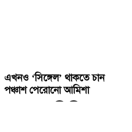
এখনও ‘সিঙ্গেল’ থাকতে চান
পঞ্চাশ পেরোনো আমিশা
অ-
অ+