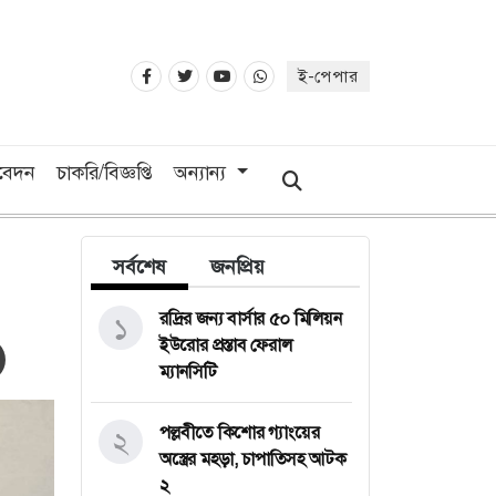
ই-পেপার
িবেদন
চাকরি/বিজ্ঞপ্তি
অন্যান্য
সর্বশেষ
জনপ্রিয়
রদ্রির জন্য বার্সার ৫০ মিলিয়ন
১
ইউরোর প্রস্তাব ফেরাল
ম্যানসিটি
পল্লবীতে কিশোর গ্যাংয়ের
২
অস্ত্রের মহড়া, চাপাতিসহ আটক
২