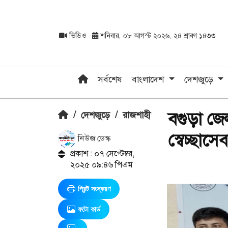
ভিডিও
শনিবার, ০৮ আগস্ট ২০২৬, ২৪ শ্রাবণ ১৪৩৩
সর্বশেষ
বাংলাদেশ
দেশজুড়ে
বগুড়া জে
/
দেশজুড়ে
/
রাজশাহী
স্বেচ্ছাস
নিউজ ডেস্ক
প্রকাশ : ০৭ সেপ্টেম্বর,
২০২৫ ০৯:৪৬ পিএম
প্রিন্ট সংস্করণ
ফটো কার্ড