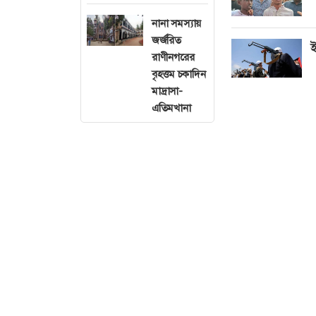
নানা সমস্যায়
জর্জরিত
ই
রাণীনগরের
বৃহত্তম চকাদিন
মাদ্রাসা-
এতিমখানা