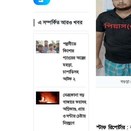
এ সম্পর্কিত আরও খবর
পল্লবীতে
কিশোর
গ্যাংয়ের অস্ত্রের
মহড়া,
চাপাতিসহ
আটক ২
বগুড়া
নেত্রকোনা বড়
বাজারে ভয়াবহ
অগ্নিকাণ্ড, প্রায়
৩ ঘণ্টার চেষ্টায়
নিয়ন্ত্রণে
স্টাফ রিপোর্টার :
ব