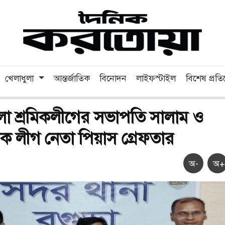
খেলাধুলা
আন্তর্জাতিক
বিনোদন
লাইফস্টাইল
বিশেষ প্রত
লা শ্রমিকলীগের সভাপতি সালাম ও
েবক লীগ নেতা পিয়াস গ্রেফতার
অ-
অ+