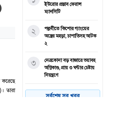
ইউরোর প্রস্তাব ফেরাল
ম্যানসিটি
পল্লবীতে কিশোর গ্যাংয়ের
২
অস্ত্রের মহড়া, চাপাতিসহ আটক
২
নেত্রকোনা বড় বাজারে ভয়াবহ
৩
অগ্নিকাণ্ড, প্রায় ৩ ঘণ্টার চেষ্টায়
নিয়ন্ত্রণে
কয়েক ডজন
৪
সর্বশেষ সব খবর
অভিবাসনপ্রত্যাশীকে উদ্ধার
গ্রিসের, বেশিরভাগ বাংলাদেশি
জুলাই গণঅভ্যুত্থানের কৃতিত্ব
৫
জনগণের, কারও একার নয়: