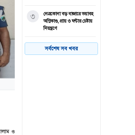
নেত্রকোনা বড় বাজারে ভয়াবহ
৩
অগ্নিকাণ্ড, প্রায় ৩ ঘণ্টার চেষ্টায়
নিয়ন্ত্রণে
কয়েক ডজন
৪
সর্বশেষ সব খবর
অভিবাসনপ্রত্যাশীকে উদ্ধার
গ্রিসের, বেশিরভাগ বাংলাদেশি
জুলাই গণঅভ্যুত্থানের কৃতিত্ব
৫
জনগণের, কারও একার নয়:
তথ্যমন্ত্রী
ভারত থেকে ২ দশমিক ৩
৬
মেট্রিক টন টিয়ার গ্যাস
আমদানি
সালাম ও