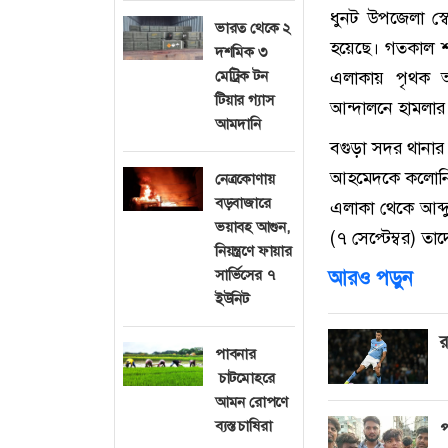
ধুনট উপজেলা স্
ভারত থেকে ২
হয়েছে। গতকাল শ
দশমিক ৩
মেট্রিক টন
এলাকায় পৃথক অভ
টিয়ার গ্যাস
আন্দালনে হামলার
আমদানি
বগুড়া সদর থানার 
আহমেদকে কলোনি 
নেত্রকোণায়
বড়বাজারে
এলাকা থেকে আব্দু
ভয়াবহ আগুন,
(৭ সেপ্টেম্বর) ত
নিয়ন্ত্রণে ফায়ার
সার্ভিসের ৭
আরও পড়ুন
ইউনিট
র
পাবনার
চাটমোহরে
আমন রোপণে
ব্যস্ত চাষিরা
প