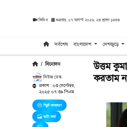
ভিডিও
শুক্রবার, ০৭ আগস্ট ২০২৬, ২৩ শ্রাবণ ১৪৩৩
সর্বশেষ
বাংলাদেশ
দেশজুড়ে
উত্তম কুম
/
বিনোদন
করতাম না
নিউজ ডেস্ক
প্রকাশ : ০৩ সেপ্টেম্বর,
২০২৫ ০৭:৩৯ পিএম
প্রিন্ট সংস্করণ
ফটো কার্ড