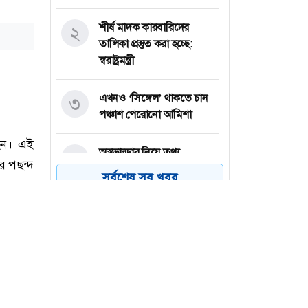
শীর্ষ মাদক কারবারিদের
২
তালিকা প্রস্তুত করা হচ্ছে:
স্বরাষ্ট্রমন্ত্রী
এখনও ‘সিঙ্গেল’ থাকতে চান
৩
পঞ্চাশ পেরোনো আমিশা
অস্ত্রভান্ডার নিয়ে তথ্য
৪
ফাঁসকারীদের কারাদণ্ডের
সর্বশেষ সব খবর
হুঁশিয়ারি ট্রাম্পের
বিএনপির সংসদ সদস্য
৫
বীথিকাকে আইনি নোটিশ
দিলেন আসিফ মাহমুদ
নতুন বিশ্বরেকর্ড গড়লেন জস
৬