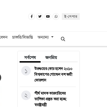
ই-পেপার
িবেদন
চাকরি/বিজ্ঞপ্তি
অন্যান্য
সর্বশেষ
জনপ্রিয়
উরুগুয়ের কোচ হলেন ২০১০
১
বিশ্বকাপের গোল্ডেন বল জয়ী
ফোরলান
শীর্ষ মাদক কারবারিদের
২
তালিকা প্রস্তুত করা হচ্ছে:
স্বরাষ্ট্রমন্ত্রী