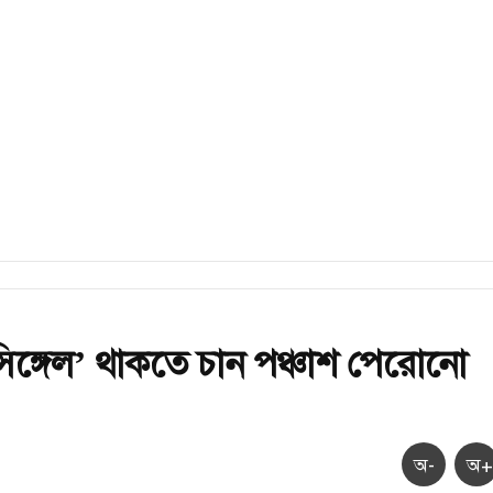
ঙ্গেল’ থাকতে চান পঞ্চাশ পেরোনো
অ-
অ+