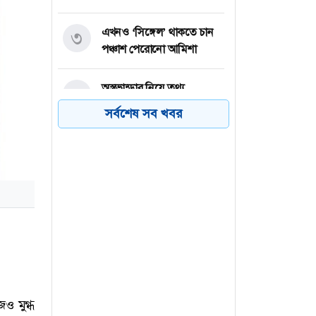
এখনও ‘সিঙ্গেল’ থাকতে চান
৩
পঞ্চাশ পেরোনো আমিশা
অস্ত্রভান্ডার নিয়ে তথ্য
৪
ফাঁসকারীদের কারাদণ্ডের
সর্বশেষ সব খবর
হুঁশিয়ারি ট্রাম্পের
বিএনপির সংসদ সদস্য
৫
বীথিকাকে আইনি নোটিশ
দিলেন আসিফ মাহমুদ
নতুন বিশ্বরেকর্ড গড়লেন জস
৬
বাটলার
ও মুগ্ধ