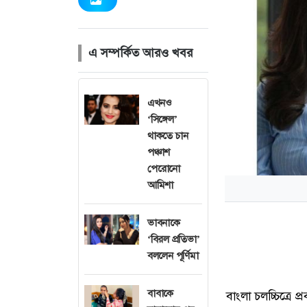
এ সম্পর্কিত আরও খবর
এখনও
‘সিঙ্গেল’
থাকতে চান
পঞ্চাশ
পেরোনো
আমিশা
ভাবনাকে
‘বিরল প্রতিভা’
বললেন পূর্ণিমা
বাবাকে
বাংলা চলচ্চিত্রে