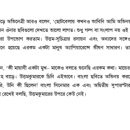
হাতড়ে অভিনেত্রী আরও বলেন, ‘ছোটবেলায় কখনও ভাবিনি আমি অভি
যখন ওঁনার ছবিগুলো দেখতে ভালো লাগত। শুধু গল্প বা সংলাপ নয় ও
া উপভোগ করতাম। উত্তম-সুচিত্রার রসায়ন এবং অন্যদের সঙ্গে
নে হয়েছে এরকম একটা মানুষ অ্যাপিয়ারেন্সে ভীষণ সাধারণ। তা স
ন, ‘কী মায়াবী একটা মুখ– মাকেও বলতে শুনেছি এরকম কথা। মায়ের
হ বাড়ে। উত্তমকুমারকে চিনি এইভাবে। বাংলা ছবিতে অভিনয় কর
, উনি কী ছিলেন! বাংলা সিনেমার এক এবং অদ্বিতীয় সুপারস্টা
দ্ধা রেখেই বলছি, উত্তমকুমারের উপরে কেউ নেই।