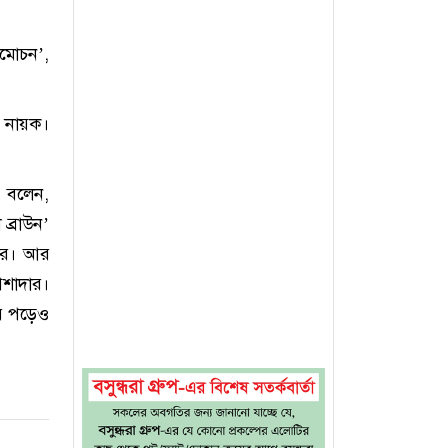
মোচন’,
র নায়ক।
হ বলেন,
ব্রাউন’
রার। আর
েশাদার।
ে পড়েও