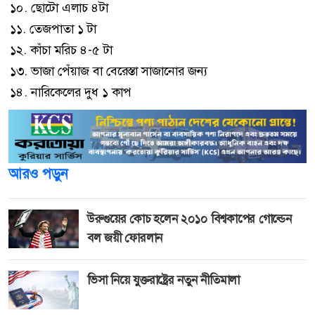
১০. ছোটো এলাচ ৪টা
১১. তেজপাতা ১ টা
১২. কাঁচা মরিচ ৪-৫ টা
১৩. ভাজা পেঁয়াজ বা বেরেস্তা সাজানোর জন্য
১৪. নারিকেলের দুধ ১ কাপ
আরও পড়ুন
উরুগুয়ের কোচ হলেন ২০১০ বিশ্বকাপের গোল্ডেন
বল জয়ী ফোরলান
ভিসা নিয়ে যুক্তরাষ্ট্রের নতুন নীতিমালা