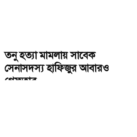
তনু হত্যা মামলায় সাবেক
সেনাসদস্য হাফিজুর আবারও
গ্রেফতার
অ-
অ+