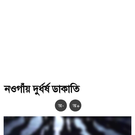
নওগাঁয় দুর্ধর্ষ ডাকাতি
অ-
অ+