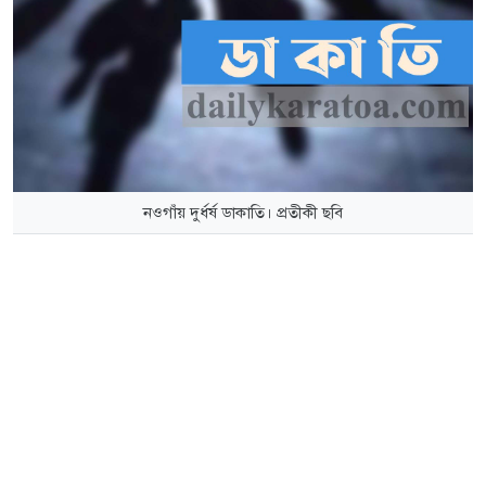
নওগাঁয় দুর্ধর্ষ ডাকাতি। প্রতীকী ছবি