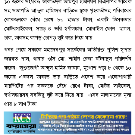
১০ জনের সংঘবদ্ধ ডাকাতদল ভীমপুর ইউনিয়ন বিএনপির সাবেক
সহ সভাপতি আব্দুল হামিদের বাড়িতে ঢুকে গৃহকর্তাসহ পরিবারের
লোকজনকে বেঁধে রেখে ৮০ হাজার টাকা, একটি ডিসকভার
মোটরসাইকেল, সাড়ে ৪ ভরি স্বর্ণালঙ্কার, মোবাইল ফোন, ছাগল,
চাল, ডালসহ কাপড়-চোপড় লুট করে নিয়ে যায়।
খবর পেয়ে সকালে মহাদেবপুর সার্কেলের অতিরিক্ত পুলিশ সুপার
জয়ব্রত পাল, থানার ওসি মো. শাহীন রেজা ঘটনাস্থল পরিদর্শন
করেন। ভুক্তভোগী আব্দুল হামিদ জানান, মুখোশ পড়া ৮ থেকে ১০
জনের একদল ডাকাত তার বাড়িতে প্রবেশ করে এলোপাথারী
মারপিটের পর সকলকে বেঁধে রেখে টাকা, মোটর সাইকেল,
স্বর্ণালঙ্কারসহ সবকিছু লুট করে নিয়ে যায়। এসব মালামালের মূল্য
প্রায় ৮ লাখ টাকা।