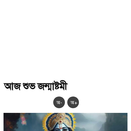
আজ শুভ জন্মাষ্টমী
অ-
অ+