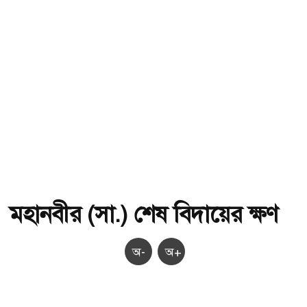
মহানবীর (সা.) শেষ বিদায়ের ক্ষণ
অ-
অ+