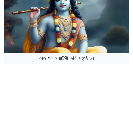
আজ শুভ জন্মাষ্টমী, ছবি: সংগৃহীত।