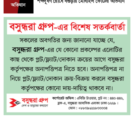
শব্দদূষণ রোধে বগুড়ায় মোবাইল কোর্টের অভিযান