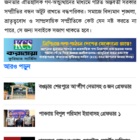
জনতার ঐতিহাসিক গণ-অভ্যুত্থানের মাধ্যমে গঠিত অন্তর্বর্তী সরকার
সম্প্রীতির বন্ধন অটুট রাখতে বদ্ধপরিকর। সমাজে বিদ্যমান শৃঙ্খলা,
ভ্রাতৃত্ববোধ ও সাম্প্রদায়িক সম্প্রীতিকে কেউ যেন নষ্ট করতে না
পারে, সে জন্য সবাইকে সজাগ থাকতে হবে।
আরও পড়ুন
বগুড়ার শেরপুরে আ’লীগ নেতাসহ ৩ জন গ্রেফতার
পাবনায় বিপুল পরিমাণ ইয়াবাসহ গ্রেফতার ১