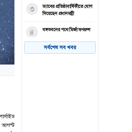
ড্যাবের প্রতিষ্ঠাবার্ষিকীতে যোগ
৩
দিয়েছেন প্রধানমন্ত্রী
বঙ্গভবনের পথে মির্জা ফখরুল
৪
সর্বশেষ সব খবর
রদ্রির জন্য বার্সার ৫০ মিলিয়ন
৫
ইউরোর প্রস্তাব ফেরাল
ম্যানসিটি
পল্লবীতে কিশোর গ্যাংয়ের
৬
অস্ত্রের মহড়া, চাপাতিসহ আটক
২
ার্সাইড
৩ আগস্ট