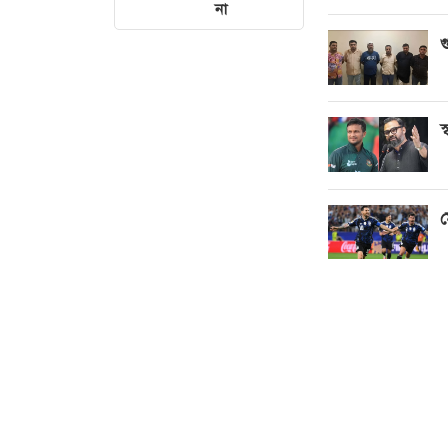
না
গ
স
ম