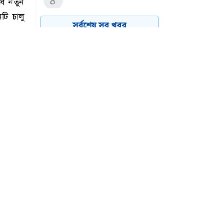
৪
সর্বশেষ সব খবর
রদ্রির জন্য বার্সার ৫০ মিলিয়ন
৫
ইউরোর প্রস্তাব ফেরাল
ম্যানসিটি
পল্লবীতে কিশোর গ্যাংয়ের
৬
অস্ত্রের মহড়া, চাপাতিসহ আটক
২
ধে নতুন
টি চালু
িতে হবে