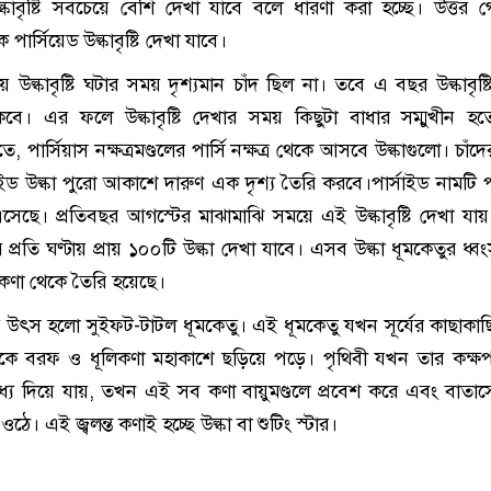
াবৃষ্টি সবচেয়ে বেশি দেখা যাবে বলে ধারণা করা হচ্ছে। উত্তর গো
পার্সিয়েড উল্কাবৃষ্টি দেখা যাবে।
ল্কাবৃষ্টি ঘটার সময় দৃশ্যমান চাঁদ ছিল না। তবে এ বছর উল্কাবৃষ্
বে। এর ফলে উল্কাবৃষ্টি দেখার সময় কিছুটা বাধার সম্মুখীন হ
তে, পার্সিয়াস নক্ষত্রমণ্ডলের পার্সি নক্ষত্র থেকে আসবে উল্কাগুলো। চা
্সাইড উল্কা পুরো আকাশে দারুণ এক দৃশ্য তৈরি করবে।পার্সাইড নামটি প
ে এসেছে। প্রতিবছর আগস্টের মাঝামাঝি সময়ে এই উল্কাবৃষ্টি দেখা যায়
 প্রতি ঘণ্টায় প্রায় ১০০টি উল্কা দেখা যাবে। এসব উল্কা ধূমকেতুর ধ্
র কণা থেকে তৈরি হয়েছে।
ষ্টির উৎস হলো সুইফট-টাটল ধূমকেতু। এই ধূমকেতু যখন সূর্যের কাছাকা
েকে বরফ ও ধূলিকণা মহাকাশে ছড়িয়ে পড়ে। পৃথিবী যখন তার কক্
মধ্য দিয়ে যায়, তখন এই সব কণা বায়ুমণ্ডলে প্রবেশ করে এবং বাতাসে
ওঠে। এই জ্বলন্ত কণাই হচ্ছে উল্কা বা শুটিং স্টার।