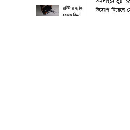
রাউটার হ্যাক
হয়েছে কিনা
বুঝবেন ৩
লক্ষণে
নারীদের
পছন্দের সেরা
৫টি স্কুটার
বিশ্বজুড়ে
ফেসবুক ডাউন
অনলাইনে ভুয়া প্র
সারাক্ষণ সুইচ
উদ্যোগ নিয়েছে মে
বোর্ডের
ইন্ডিকেটর
করছে একটি বিনাম
লাইট জ্বলে,
না।
এতে বিদ্যুৎ