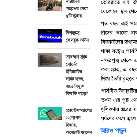
নারীদের
ভোররাতে এই উল্ক
পছন্দের সেরা
যেকোনো স্থান থেকে 
৫টি স্কুটার
গত বছর এই সময় উ
চাঁদের আলো থাক
বিশ্বজুড়ে
ফেসবুক ডাউন
বিজ্ঞানীদের তথ্যম
থাকা সত্ত্বেও পার
সারাক্ষণ সুইচ
নক্ষত্রপুঞ্জ থেক
বোর্ডের
করা হচ্ছে, এ বছর
ইন্ডিকেটর
দিয়ে তৈরি বৃহত্ত
লাইট জ্বলে,
এতে বিদ্যুৎ
পার্সাইড উল্কাবৃ
বিল কি বাড়ে?
তখন এর পৃষ্ঠ থ
ধূলিকণার স্তরের 
হোয়াটসঅ্যাপের
৬ গোপন
ঘর্ষণের ফলে জ্বলে 
ফিচার,
আরও পড়ুন
অনেকেই জানেন