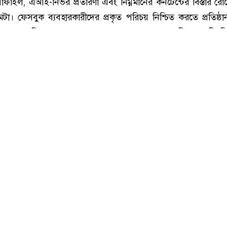
ফেসবুকে আসছে বিনামূল্যের ভেরিফায়েড ব্যাজ, পাওয়া যাবে যেভাবে
োফাইল, এআই-নির্ভর প্রতারণা এবং নিম্নমানের কনটেন্টের বিস্তার রো
টা। ফেসবুক ব্যবহারকারীদের প্রকৃত পরিচয় নিশ্চিত করতে প্রতিষ্ঠান
ূল্যের ভেরিফায়েড ব্যাজ, যা পেতে কোনো ধরনের সাবস্ক্রিপশন ফি দ