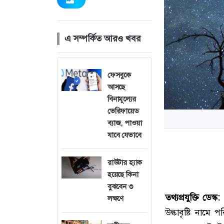
এ সম্পর্কিত আরও খবর
ফেসবুকে
আসছে
বিনামূল্যের
ভেরিফায়েড
ব্যাজ, পাওয়া
যাবে যেভাবে
রাউটার হ্যাক
হয়েছে কিনা
বুঝবেন ৩
তথ্যপ্রযুক্তি ডেস্ক:
লক্ষণে
উল্কাবৃষ্টি নাম