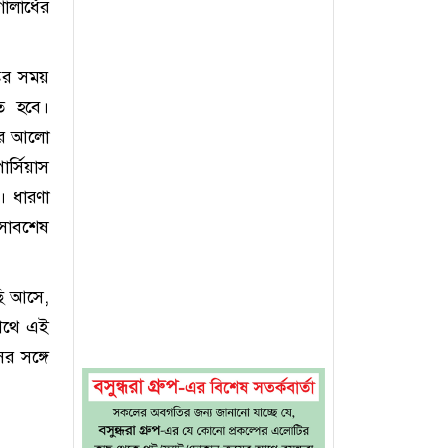
লার্ধের
টির সময়
তে হবে।
ঁদের আলো
ার্সিয়াস
। ধারণা
বংসাবশেষ
ছি আসে,
ষপথে এই
র সঙ্গে