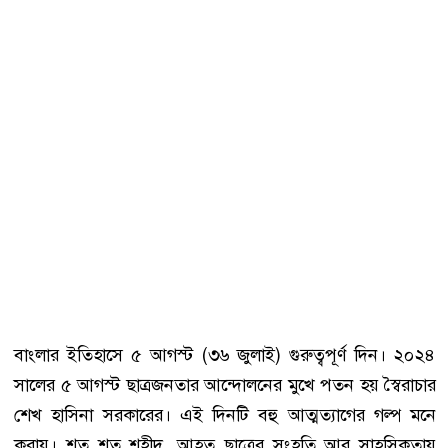
বাংলার ইতিহাসে ৫ আগস্ট (৩৬ জুলাই) গুরুত্বপূর্ণ দিন। ২০২৪
সালের ৫ আগস্ট ছাত্রজনতার আন্দোলনের মুখে পতন হয় স্বৈরাচার
শেখ হাসিনা সরকারের। এই দিনটি বহু আত্মত্যাগের গল্প মনে
করায়। শত শত শহীদ, আহত ছাত্রের সংহতি আর সাহসিকতায়