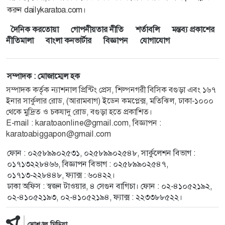
করুন dailykaratoa.com।
দৈনিক করতোয়া
গোপনীয়তার নীতি
শর্তাবলি
মন্তব্য প্রকাশের
নীতিমালা
বাংলা কনভার্টার
বিজ্ঞাপন
যোগাযোগ
সম্পাদক : মোজাম্মেল হক
সম্পাদক কর্তৃক ন্যাশনাল প্রিন্টিং প্রেস, শিল্পনগরী বিসিক বগুড়া এবং ১৬৭
ইনার সার্কুলার রোড, (আরামবাগ) ইডেন কমপ্লেক্স, মতিঝিল, ঢাকা-১০০০
থেকে মুদ্রিত ও চকযাদু রোড, বগুড়া হতে প্রকাশিত।
E-mail : karatoaonline@gmail.com, বিজ্ঞাপন :
karatoabiggapon@gmail.com
ফোন : ০২৫৮৯৯০২৫৩১, ০২৫৮৯৯০২৫৪৮, সার্কুলেশন বিভাগ :
০১৭১৩২২৮৪৬৬, বিজ্ঞাপন বিভাগ : ০২৫৮৯৯০২৫৪৭,
০১৭১৩-২২৮৪৪৮, ফ্যাক্স : ৬০৪২২।
ঢাকা অফিস : স্বজন টাওয়ার, ৪ সেগুন বাগিচা। ফোন : ০২-৪১০৫২১৯২,
০২-৪১০৫২১৯৩, ০২-৪১০৫২১৯৪, ফ্যাক্স : ২২৩৩৮৮৫২২।
সোশ্যাল মিডিয়া