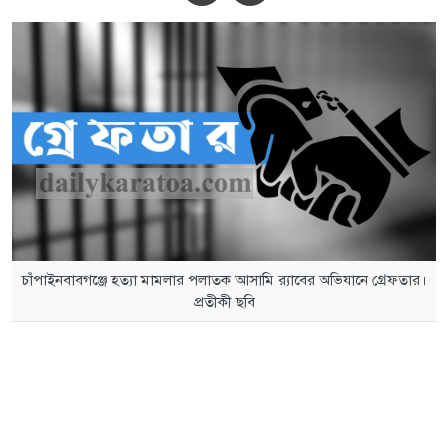
চাঁপাইনবাবগঞ্জে হত্যা মামলার পলাতক আসামি র‌্যাবের অভিযানে গ্রেফতার।
প্রতীকী ছবি