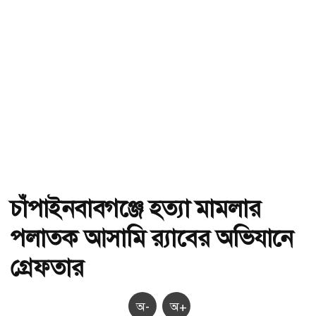
চাঁপাইনবাবগঞ্জে হত্যা মামলার
পলাতক আসামি র‌্যাবের অভিযানে
গ্রেফতার
অ-
অ+