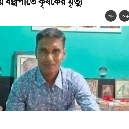
য় বজ্রপাতে কৃষকের মৃত্যু
অ-
অ+