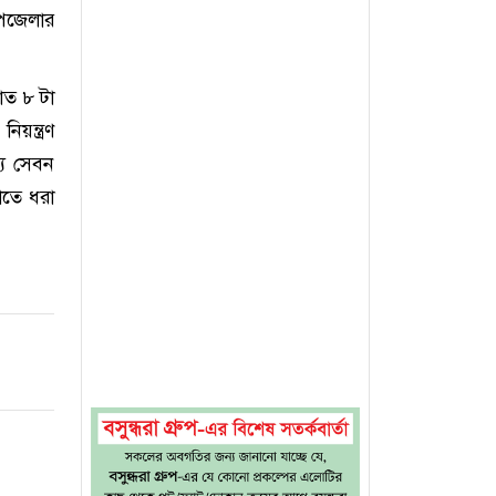
পজেলার
াত ৮ টা
য়ন্ত্রণ
্য সেবন
াতে ধরা