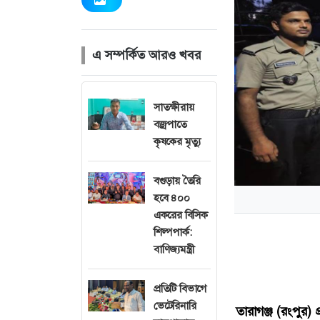
এ সম্পর্কিত আরও খবর
সাতক্ষীরায়
বজ্রপাতে
কৃষকের মৃত্যু
বগুড়ায় তৈরি
হবে ৪০০
একরের বিসিক
শিল্পপার্ক:
বাণিজ্যমন্ত্রী
প্রতিটি বিভাগে
ভেটেরিনারি
তারাগঞ্জ (রংপুর) প