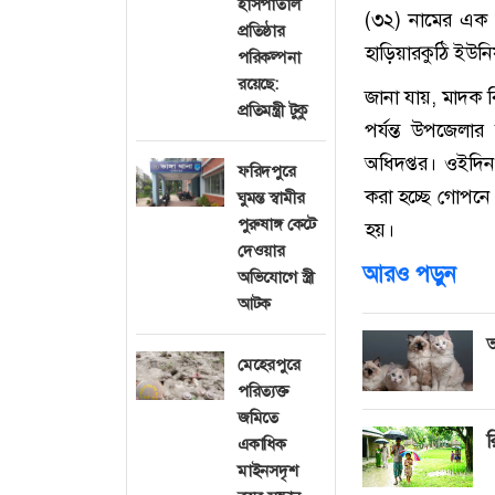
হাসপাতাল
(৩২) নামের এক 
প্রতিষ্ঠার
হাড়িয়ারকুঠি ইউনি
পরিকল্পনা
রয়েছে:
জানা যায়, মাদক 
প্রতিমন্ত্রী টুকু
পর্যন্ত উপজেলার 
অধিদপ্তর। ওইদিন
ফরিদপুরে
করা হচ্ছে গোপন
ঘুমন্ত স্বামীর
পুরুষাঙ্গ কেটে
হয়।
দেওয়ার
আরও পড়ুন
অভিযোগে স্ত্রী
আটক
আ
মেহেরপুরে
পরিত্যক্ত
জমিতে
র
একাধিক
মাইনসদৃশ