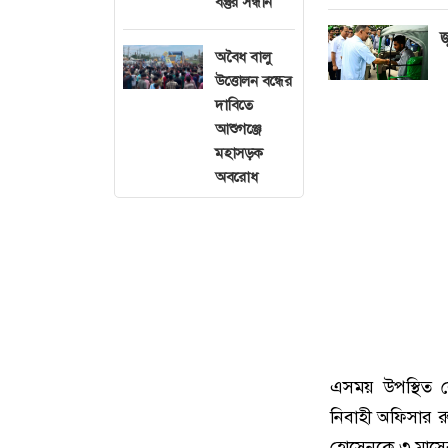
বস্তুর সন্ধান
জ
অবৈধ বালু
উত্তোলন বন্ধের
দাবিতে
আশুগঞ্জে
মহাসড়ক
অবরোধ
এসময় উপস্থিত 
নিবাহী অফিসার র
হোসেনকে ৩ মাসের 