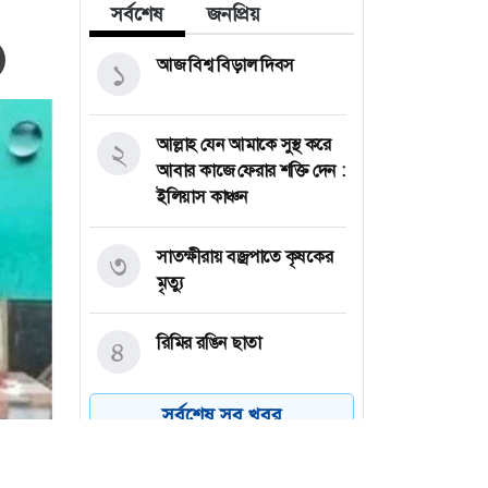
সর্বশেষ
জনপ্রিয়
আজ বিশ্ব বিড়াল দিবস
১
আল্লাহ যেন আমাকে সুস্থ করে
২
আবার কাজে ফেরার শক্তি দেন :
ইলিয়াস কাঞ্চন
সাতক্ষীরায় বজ্রপাতে কৃষকের
৩
মৃত্যু
রিমির রঙিন ছাতা
৪
সর্বশেষ সব খবর
বগুড়ায় তৈরি হবে ৪০০
৫
একরের বিসিক শিল্পপার্ক:
বাণিজ্যমন্ত্রী