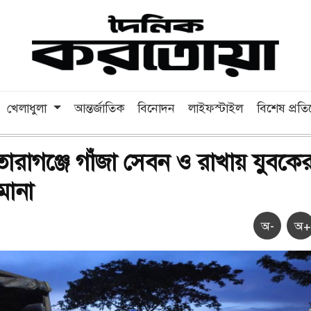
খেলাধুলা
আন্তর্জাতিক
বিনোদন
লাইফস্টাইল
বিশেষ প্রত
তারাগঞ্জে গাঁজা সেবন ও রাখায় যুবকে
মানা
অ-
অ+