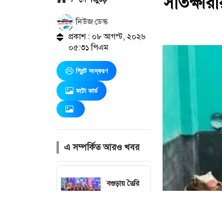
সাতক্ষীরা
নিউজ ডেস্ক
প্রকাশ : ০৮ আগস্ট, ২০২৬
০৫:৩১ পিএম
প্রিন্ট সংস্করণ
ফটো কার্ড
এ সম্পর্কিত আরও খবর
বগুড়ায় তৈরি
হবে ৪০০
একরের বিসিক
শিল্পপার্ক: