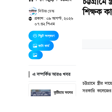
চট্টগ্রাম
শিক্ষক ক
নিউজ ডেস্ক
প্রকাশ : ০৯ আগস্ট, ২০২৬
০৭:৩২ পিএম
প্রিন্ট সংস্করণ
ফটো কার্ড
এ সম্পর্কিত আরও খবর
কুষ্টিয়ায় ফলের
দোকানে
বিদ্যুৎস্পৃষ্টে
শ্রমিকের মৃত্যু