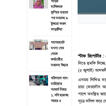
বাড়ির
মালিককে
কুপিয়ে হত্যার
পর মরদেহ ৯
টুকরো করল
ভাড়াটিয়া
বাগেরহাটে
মৎস্য ঘের
থেকে
স্টাফ রিপোর্টার :
এ
কর্মচারীর
নিতে হুমকি দিচ্
মরদেহ উদ্ধার
(৫ জুলাই) আদমদী
বরিশালে বাস-
এসময় লিখিত বক্
মাহিন্দ্রার
চাচা ফেরদৌস আলম
সংঘর্ষে নিহত
পাশে অবস্থিত জা
১, ববি ছাত্রসহ
সূত্রে দলিল করে দে
আহত ৪