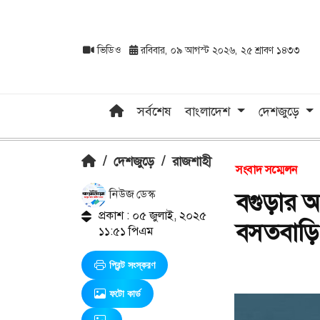
ভিডিও
রবিবার, ০৯ আগস্ট ২০২৬, ২৫ শ্রাবণ ১৪৩৩
সর্বশেষ
বাংলাদেশ
দেশজুড়ে
/
দেশজুড়ে
/
রাজশাহী
সংবাদ সম্মেলন
নিউজ ডেস্ক
বগুড়ার আ
প্রকাশ : ০৫ জুলাই, ২০২৫
বসতবাড়ি
১১:৫১ পিএম
প্রিন্ট সংস্করণ
ফটো কার্ড