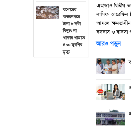
এছাড়াও দ্বিতীয় তল
যশোরের
নাসিফ আরেফিন ন
অভয়নগরে
আমলে ক্ষমতাসীন
টানা ৮ ঘণ্টা
বিদ্যুৎ না
বসবাস ও ব্যবসা
থাকায় খামারে
আরও পড়ুন
৪০০ মুরগির
মৃত্যু
ব
প
৫