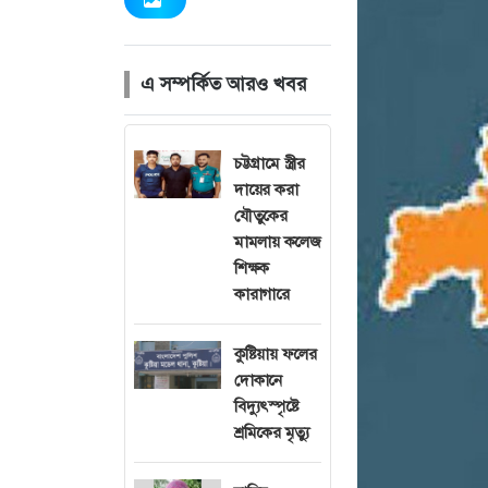
এ সম্পর্কিত আরও খবর
চট্টগ্রামে স্ত্রীর
দায়ের করা
যৌতুকের
মামলায় কলেজ
শিক্ষক
কারাগারে
কুষ্টিয়ায় ফলের
দোকানে
বিদ্যুৎস্পৃষ্টে
শ্রমিকের মৃত্যু