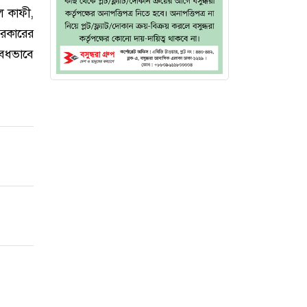
েল কাফী,
সরকারের
ৈধভাবে