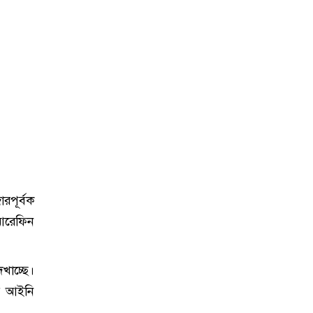
রপূর্বক
আরেফিন
খাচ্ছে।
োর আইনি