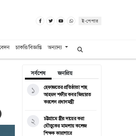
ই-পেপার
িবেদন
চাকরি/বিজ্ঞপ্তি
অন্যান্য
সর্বশেষ
জনপ্রিয়
হেফাজতের প্রতিষ্ঠাতা শাহ
১
আহমদ শফীর কবর জিয়ারত
করলেন প্রধানমন্ত্রী
চট্টগ্রামে স্ত্রীর দায়ের করা
২
যৌতুকের মামলায় কলেজ
শিক্ষক কারাগারে