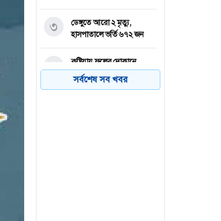
ডেঙ্গুতে আরো ২ মৃত্যু,
৩
হাসপাতালে ভর্তি ৬৭২ জন
কুষ্টিয়ায় ফলের দোকানে
৪
বিদ্যুৎস্পৃষ্টে শ্রমিকের মৃত্যু
সর্বশেষ সব খবর
রাষ্ট্রপতি পদে বিএনপির
৫
মনোনয়ন পেলেন মির্জা ফখরুল
প্রাণ গ্রুপে জনবল নিয়োগ,
৬
ফ্রেশার প্রার্থীদের আবেদনের
সুযোগ