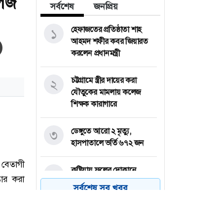
লেজ
সর্বশেষ
জনপ্রিয়
হেফাজতের প্রতিষ্ঠাতা শাহ
১
আহমদ শফীর কবর জিয়ারত
করলেন প্রধানমন্ত্রী
চট্টগ্রামে স্ত্রীর দায়ের করা
২
যৌতুকের মামলায় কলেজ
শিক্ষক কারাগারে
ডেঙ্গুতে আরো ২ মৃত্যু,
৩
হাসপাতালে ভর্তি ৬৭২ জন
কুষ্টিয়ায় ফলের দোকানে
৪
বিদ্যুৎস্পৃষ্টে শ্রমিকের মৃত্যু
সর্বশেষ সব খবর
রাষ্ট্রপতি পদে বিএনপির
৫
মনোনয়ন পেলেন মির্জা ফখরুল