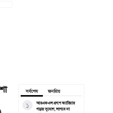
শা
সর্বশেষ
জনপ্রিয়
আরএফএল গ্রুপে ক্যারিয়ার
১
গড়ার সুযোগ, লাগবে না