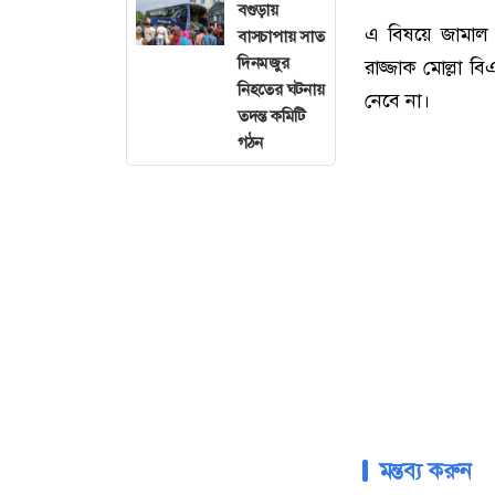
বগুড়ায়
এ বিষয়ে জামাল 
বাসচাপায় সাত
দিনমজুর
রাজ্জাক মোল্লা 
নিহতের ঘটনায়
নেবে না।
তদন্ত কমিটি
গঠন
মন্তব্য করুন