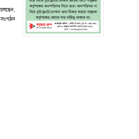
লেছেন,
র সংগঠন