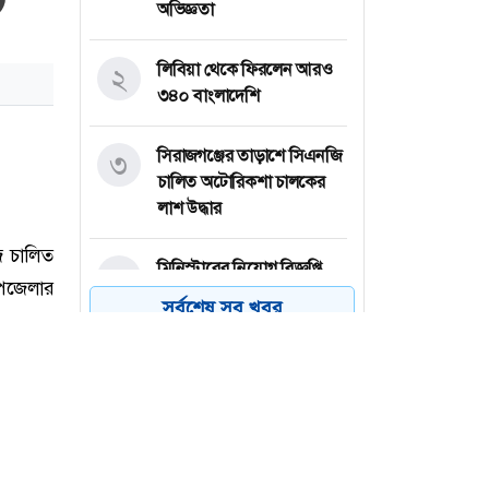
অভিজ্ঞতা
লিবিয়া থেকে ফিরলেন আরও
২
৩৪০ বাংলাদেশি
সিরাজগঞ্জের তাড়াশে সিএনজি
৩
চালিত অটোরিকশা চালকের
লাশ উদ্ধার
মিনিস্টারের নিয়োগ বিজ্ঞপ্তি,
৪
ফ্রেশার প্রার্থীদের আবেদনের
সর্বশেষ সব খবর
সুযোগ
কনটেন্ট ক্রিয়েটর রিপন মিয়া
৫
গ্রেপ্তার
জয়পুরহাটের কালাইয়ে
৬