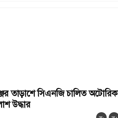
্জের তাড়াশে সিএনজি চালিত অটোরিক
াশ উদ্ধার
অ-
অ+