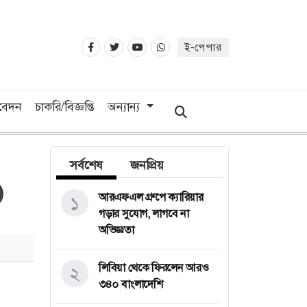
ই-পেপার
িবেদন
চাকরি/বিজ্ঞপ্তি
অন্যান্য
সর্বশেষ
জনপ্রিয়
আরএফএল গ্রুপে ক্যারিয়ার
১
গড়ার সুযোগ, লাগবে না
অভিজ্ঞতা
লিবিয়া থেকে ফিরলেন আরও
২
৩৪০ বাংলাদেশি