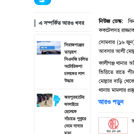
নিউজ ডেস্ক:
ঝিনা
এ সম্পর্কিত আরও খবর
ককটেলসহ রাজ্জাক
সোমবার (১৬ জুন)
সিরাজগঞ্জের
আবসার আলী মোল্
তাড়াশে
সিএনজি চালিত
কালীগঞ্জ থানার 
অটোরিকশা
ভিত্তিতে রাতে প
চালকের লাশ
মোল্লার বাড়ি থ
উদ্ধার
থানায় মামলার প্রস্
জয়পুরহাটের
আরও পড়ুন
কালাইয়ে
ছেলেকে
বাঁচাতে পুকুরে
আ
নেমে বাবার
মৃত্যু