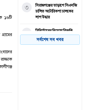
সিরাজগঞ্জের তাড়াশে সিএনজি
৩
চালিত অটোরিকশা চালকের
ে ১৬টি
লাশ উদ্ধার
মিনিস্টারের নিয়োগ বিজ্ঞপ্তি,
৪
গ্রামের
ফ্রেশার প্রার্থীদের আবেদনের
সর্বশেষ সব খবর
সুযোগ
সংবাদের
কনটেন্ট ক্রিয়েটর রিপন মিয়া
৫
রাজ্জাক
গ্রেপ্তার
ালীগঞ্জ
জয়পুরহাটের কালাইয়ে
৬
ছেলেকে বাঁচাতে পুকুরে নেমে
বাবার মৃত্যু