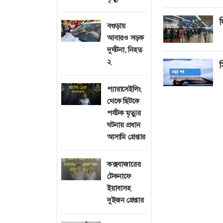
ল
বগুড়ায়
আবারও সড়ক
দুর্ঘটনা, নিহত
২
স
প্যারাসেইলিং
থেকে ছিটকে
পর্যটক মৃত্যুর
ঘটনায় প্রধান
আসামি গ্রেপ্তার
কক্সবাজারের
টেকনাফে
ইয়াবাসহ
দুইজন গ্রেপ্তার